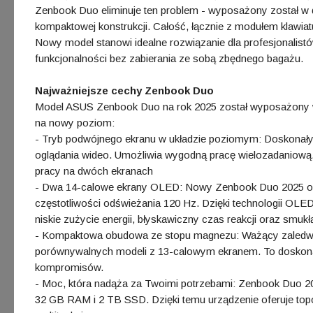
Zenbook Duo eliminuje ten problem - wyposażony został w d
kompaktowej konstrukcji. Całość, łącznie z modułem klawiatu
Nowy model stanowi idealne rozwiązanie dla profesjonalistó
funkcjonalności bez zabierania ze sobą zbędnego bagażu.
Najważniejsze cechy Zenbook Duo
Model ASUS Zenbook Duo na rok 2025 został wyposażony w
na nowy poziom:
- Tryb podwójnego ekranu w układzie poziomym: Doskonały do
oglądania wideo. Umożliwia wygodną pracę wielozadaniową. 
pracy na dwóch ekranach
- Dwa 14-calowe ekrany OLED: Nowy Zenbook Duo 2025 ofe
częstotliwości odświeżania 120 Hz. Dzięki technologii OLED
niskie zużycie energii, błyskawiczny czas reakcji oraz smukłą
- Kompaktowa obudowa ze stopu magnezu: Ważący zaledwie
porównywalnych modeli z 13-calowym ekranem. To doskonałe
kompromisów.
- Moc, która nadąża za Twoimi potrzebami: Zenbook Duo 20
32 GB RAM i 2 TB SSD. Dzięki temu urządzenie oferuje topo