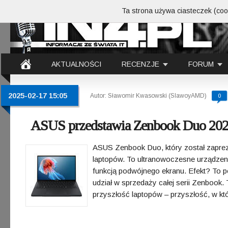
Ta strona używa ciasteczek (cook
AKTUALNOŚCI
RECENZJE
FORUM
2025-02-17 15:05
Autor: Sławomir Kwasowski (SlawoyAMD)
0
ASUS przedstawia Zenbook Duo 20
ASUS Zenbook Duo, który został zapreze
laptopów. To ultranowoczesne urządzeni
funkcją podwójnego ekranu. Efekt? To p
udział w sprzedaży całej serii Zenbook.
przyszłość laptopów – przyszłość, w kt