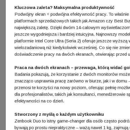
Kluczowa zaleta? Maksymalna produktywność
Podwójny ekran = podwójna efektywność pracy. To właśnie 
platformach sprzedażowych takich jak Amazon czy Best Buy
największą zaletę. Dzięki dwóm 14-calowym wyświetlaczom
jeszcze wygodniejsza i bardziej intuicyjna. Najnowszy mode
platformie Intel Core Ultra (Seria 2) oferuje jeszcze wyższą 
wielozadaniową niż kiedykolwiek wcześniej. Co się nie zmie
doświadczenie pracy na dwóch ekranach, otwierając przed 
Praca na dwóch ekranach – przewaga, którą widać g
Badania pokazują, że korzystanie z dwóch monitorów moż
znacząco usprawnia pracę zarówno w biurze, jak i w domu
przenosi te korzyści na nowy poziom, oferując pełnię możli
dla profesjonalistów, takich jak konsultanci, menedżerowie
efektywności na co dzień.
Stworzony z myślą o każdym użytkowniku
Zenbook Duo to istny game-changer dla osób często podróżu
bywają po prostu niepraktyczne – ważą nawet 1 kg, zajmuj