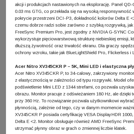
akcji i produkcjach nastawionych na eksplorację. Panel QD
0.03 ms GTG, co przekłada się na wysoką responsywność 
pokrycie przestrzeni DCI-P3, dokładność kolorów Delta E <
czemu dobrze radzi sobie zarówno z szybką rozgrywką, jak
FreeSync Premium Pro, jest zgodny z NVIDIA G-SYNC Co
wykorzystuje pięciowarstwową strukturę niebieskiej emisji,
dłuższą żywotność oraz trwałość ekranu. Dla graczy spędza
ochrony wzroku, takie jak BlueLightShield Pro, Flickerless 
Acer Nitro XV345CKR P – 5K, Mini LED i elastyczna pł
Acer Nitro XV345CKR P, to 34-calowy, zakrzywiony monito
z elastycznością w zależności od typu rozgrywki. Model of
podświetlenie Mini LED z 1344 strefami, co pozwala uzyskać 
obrazu. Monitor pracuje z odświeżaniem 180 Hz, ale dzięki
przy 360 Hz. To rozwiązanie pozwala użytkownikowi wybr
płynnością, zależnie od tego, czy w danym momencie ważniej
XV345CKR P posiada certyfikację VESA DisplayHDR 1000, p
Delta E <2. Monitor obsługuje również AMD FreeSync Pre
utrzymać płynny obraz w grach o zmiennej liczbie klatek.