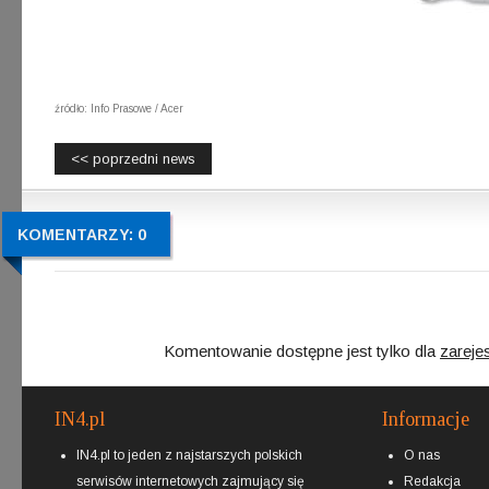
źródło: Info Prasowe / Acer
<< poprzedni news
KOMENTARZY: 0
Komentowanie dostępne jest tylko dla
zareje
IN4.pl
Informacje
IN4.pl to jeden z najstarszych polskich
O nas
serwisów internetowych zajmujący się
Redakcja