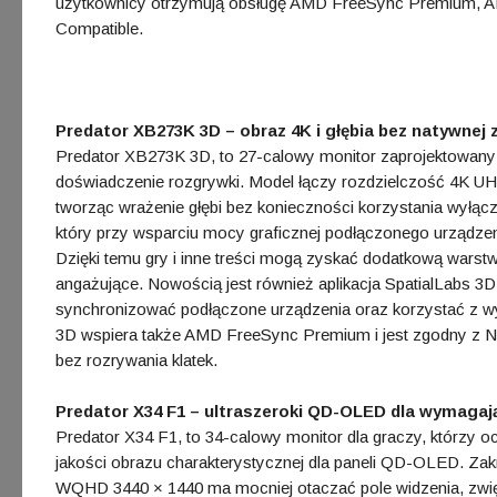
użytkownicy otrzymują obsługę AMD FreeSync Premium,
Compatible.
Predator XB273K 3D – obraz 4K i głębia bez natywnej 
Predator XB273K 3D, to 27-calowy monitor zaprojektowany d
doświadczenie rozgrywki. Model łączy rozdzielczość 4K UH
tworząc wrażenie głębi bez konieczności korzystania wyłącz
który przy wsparciu mocy graficznej podłączonego urządzen
Dzięki temu gry i inne treści mogą zyskać dodatkową warstwę
angażujące. Nowością jest również aplikacja SpatialLabs 3D
synchronizować podłączone urządzenia oraz korzystać z w
3D wspiera także AMD FreeSync Premium i jest zgodny z 
bez rozrywania klatek.
Predator X34 F1 – ultraszeroki QD-OLED dla wymagaj
Predator X34 F1, to 34-calowy monitor dla graczy, którzy o
jakości obrazu charakterystycznej dla paneli QD-OLED. Zak
WQHD 3440 × 1440 ma mocniej otaczać pole widzenia, zwię