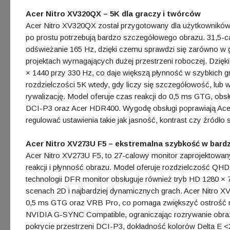
Acer Nitro XV320QX – 5K dla graczy i twórców
Acer Nitro XV320QX został przygotowany dla użytkowników, 
po prostu potrzebują bardzo szczegółowego obrazu. 31,5-c
odświeżanie 165 Hz, dzięki czemu sprawdzi się zarówno w gr
projektach wymagających dużej przestrzeni roboczej. Dzięk
× 1440 przy 330 Hz, co daje większą płynność w szybkich 
rozdzielczości 5K wtedy, gdy liczy się szczegółowość, lu
rywalizację. Model oferuje czas reakcji do 0,5 ms GTG, o
DCI-P3 oraz Acer HDR400. Wygodę obsługi poprawiają Acer S
regulować ustawienia takie jak jasność, kontrast czy źródło 
Acer Nitro XV273U F5 – ekstremalna szybkość w bardz
Acer Nitro XV273U F5, to 27-calowy monitor zaprojektowany
reakcji i płynność obrazu. Model oferuje rozdzielczość QH
technologii DFR monitor obsługuje również tryb HD 1280 ×
scenach 2D i najbardziej dynamicznych grach. Acer Nitro XV
0,5 ms GTG oraz VRB Pro, co pomaga zwiększyć ostrość r
NVIDIA G-SYNC Compatible, ograniczając rozrywanie obrazu
pokrycie przestrzeni DCI-P3, dokładność kolorów Delta E 