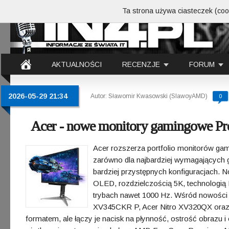
Ta strona używa ciasteczek (cook
AKTUALNOŚCI
RECENZJE
FORUM
2026-05-29 21:34
Autor: Sławomir Kwasowski (SlawoyAMD)
0
Acer - nowe monitory gamingowe Pre
Acer rozszerza portfolio monitorów ga
zarówno dla najbardziej wymagających g
bardziej przystępnych konfiguracjach. 
OLED, rozdzielczością 5K, technologi
trybach nawet 1000 Hz. Wśród nowości z
XV345CKR P, Acer Nitro XV320QX oraz 
formatem, ale łączy je nacisk na płynność, ostrość obrazu i