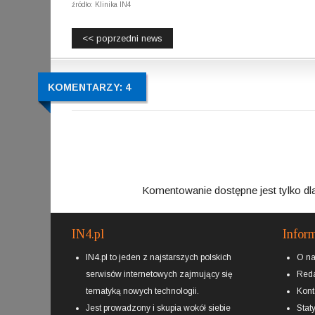
źródło: Klinika IN4
<< poprzedni news
KOMENTARZY: 4
Komentowanie dostępne jest tylko dl
IN4.pl
Infor
IN4.pl to jeden z najstarszych polskich
O n
serwisów internetowych zajmujący się
Reda
tematyką nowych technologii.
Kont
Jest prowadzony i skupia wokół siebie
Staty