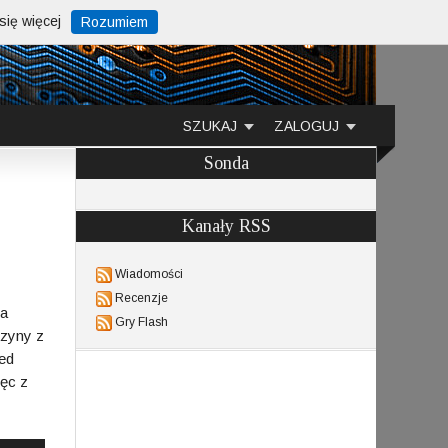
ię więcej
Rozumiem
SZUKAJ
ZALOGUJ
Sonda
Kanały RSS
Wiadomości
Recenzje
na
Gry Flash
azyny z
ed
ięc z