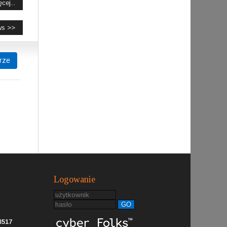
cej...
ws >>
rze
Logowanie
GO
8517