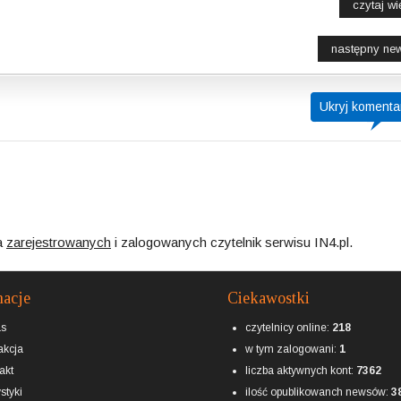
czytaj wię
następny ne
Ukryj komenta
a
zarejestrowanych
i zalogowanych czytelnik serwisu IN4.pl.
macje
Ciekawostki
as
czytelnicy online:
218
kcja
w tym zalogowani:
1
akt
liczba aktywnych kont:
7362
styki
ilość opublikowanch newsów:
3