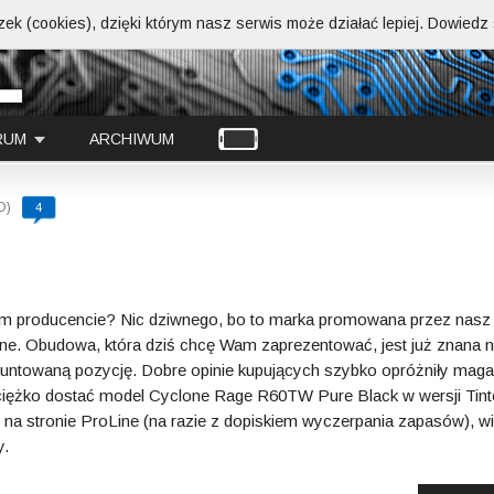
ek (cookies), dzięki którym nasz serwis może działać lepiej.
Dowiedz s
RUM
ARCHIWUM
D)
4
takim producencie? Nic dziwnego, bo to marka promowana przez nasz
Line. Obudowa, która dziś chcę Wam zaprezentować, jest już znana 
gruntowaną pozycję. Dobre opinie kupujących szybko opróżniły mag
ciężko dostać model Cyclone Rage R60TW Pure Black w wersji Tint
e na stronie ProLine (na razie z dopiskiem wyczerpania zapasów), w
y.