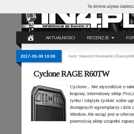
Ta strona używa ciastecz
AKTUALNOŚCI
RECENZJE
FO
2017-09-08 16:08
Autor: Sławomir Kwasowski (SlawoyAM
Cyclone RAGE R60TW
Cyclone... Nie słyszeliście o 
krajowy, internetowy sklep Pro
rynku i zdążyła zyskać sobie u
dostępnych egzemplarzy i dziś 
Window. Ale wciąż jest w oferci
pewnością sklep uzupełni zapas