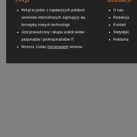
IN4.pl
Informacje
IN4.pl to jeden z najstarszych polskich
O nas
serwisów internetowych zajmujący się
Redakcja
tematyką nowych technologii.
Kontakt
Jest prowadzony i skupia wokół siebie
Statystyki
pasjonatów i profesjonalistów IT.
Reklama
Możesz zostać
mecenasem
serwisu.