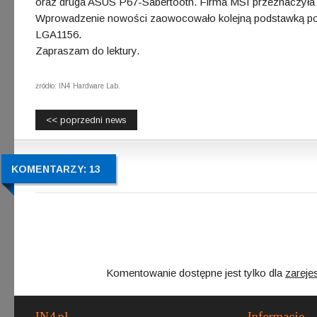
oraz druga ASUS P67-Sabertooth. Firma MSI przeznaczyła d
Wprowadzenie nowości zaowocowało kolejną podstawką pod
LGA1156.
Zapraszam do lektury.
źródło: IN4 Hardware Lab.
<< poprzedni news
KOMENTARZY: 13
Komentowanie dostępne jest tylko dla
zareje