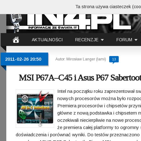
Ta strona używa ciasteczek (cook
AKTUALNOŚCI
RECENZJE
FORUM
2011-02-26 20:50
Autor: Mirosław Langer (lami)
13
MSI P67A–C45 i Asus P67 Sabertoot
Intel na początku roku zaprezentował 
nowych procesorów można było rozpoczą
Premiera procesorów i chipsetów przyni
główne z nową podstawka i chipsetem m
oczekiwali niecierpliwie na nowe proces
że premiera całej platformy to ogromn
doświadczenia i porównać wyniki. Do testów przeznaczono 