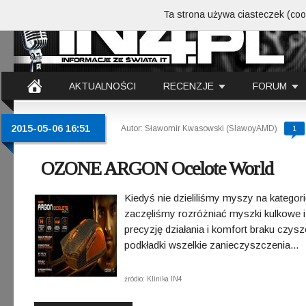
Ta strona używa ciasteczek (cook
AKTUALNOŚCI
RECENZJE
FORUM
2015-05-06 16:51
Autor: Sławomir Kwasowski (SlawoyAMD)
1
OZONE ARGON Ocelote World
Kiedyś nie dzieliliśmy myszy na kategor
zaczęliśmy rozróżniać myszki kulkowe 
precyzję działania i komfort braku czyszcz
podkładki wszelkie zanieczyszczenia...
źródło: Klinika IN4