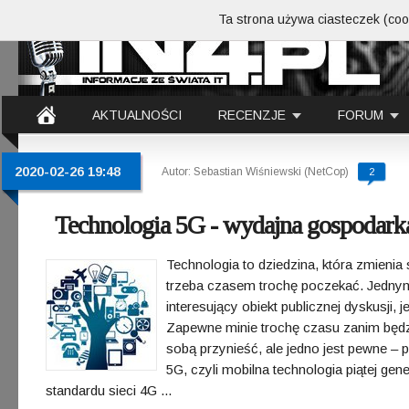
Ta strona używa ciasteczek (cook
AKTUALNOŚCI
RECENZJE
FORUM
2020-02-26 19:48
Autor: Sebastian Wiśniewski (NetCop)
2
Technologia 5G - wydajna gospodarka 
Technologia to dziedzina, która zmienia
trzeba czasem trochę poczekać. Jednym
interesujący obiekt publicznej dyskusji, j
Zapewne minie trochę czasu zanim będz
sobą przynieść, ale jedno jest pewne – po
5G, czyli mobilna technologia piątej ge
standardu sieci 4G ...