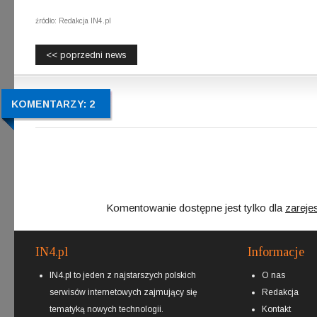
źródło: Redakcja IN4.pl
<< poprzedni news
KOMENTARZY: 2
Komentowanie dostępne jest tylko dla
zareje
IN4.pl
Informacje
IN4.pl to jeden z najstarszych polskich
O nas
serwisów internetowych zajmujący się
Redakcja
tematyką nowych technologii.
Kontakt