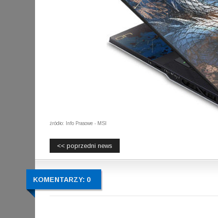
źródło: Info Prasowe - MSI
<< poprzedni news
KOMENTARZY: 0