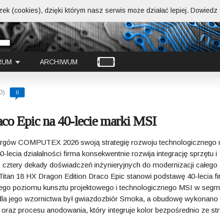
ek (cookies), dzięki którym nasz serwis może działać lepiej.
Dowiedz s
RUM
ARCHIWUM
D)
0
co Epic na 40-lecie marki MSI
argów COMPUTEX 2026 swoją strategię rozwoju technologicznego 
-lecia działalności firma konsekwentnie rozwija integrację sprzętu i
cztery dekady doświadczeń inżynieryjnych do modernizacji całego
Titan 18 HX Dragon Edition Draco Epic stanowi podstawę 40-lecia fi
ego poziomu kunsztu projektowego i technologicznego MSI w segm
 dla jego wzornictwa był gwiazdozbiór Smoka, a obudowę wykonano
raz procesu anodowania, który integruje kolor bezpośrednio ze str