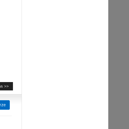
ws >>
rze