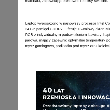
materiału, zapewniając efektowne refleksy świetlne.
Laptop wyposażono w najnowszy procesor Intel Cor
24 GB pamięci GDDR7. Oferuje 18-calowy ekran Min
RGB z indywidualnym podświetleniem klawiszy, h
parową, mający zapewnić optymalne temperatury po
mysz gamingowa, podkładka pod mysz oraz kolekcj