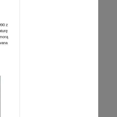
090 z
aturę
omorą
owana