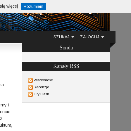
ię więcej
Rozumiem
SZUKAJ
ZALOGUJ
Sonda
Kanały RSS
Wiadomości
na
Recenzje
Gry Flash
rmy i
encie
 z
ukturą