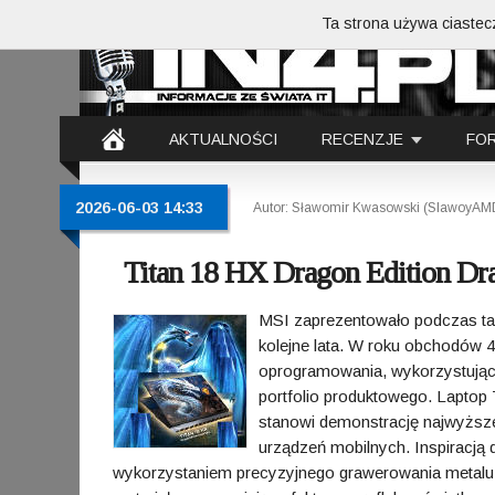
Ta strona używa ciastecz
AKTUALNOŚCI
RECENZJE
FO
2026-06-03 14:33
Autor: Sławomir Kwasowski (SlawoyAM
Titan 18 HX Dragon Edition Dra
MSI zaprezentowało podczas t
kolejne lata. W roku obchodów 40
oprogramowania, wykorzystując 
portfolio produktowego. Laptop 
stanowi demonstrację najwyższ
urządzeń mobilnych. Inspiracją
wykorzystaniem precyzyjnego grawerowania metalu o