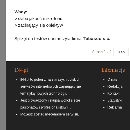
Wady:
słaba jakość mikrofonu
zacinający się obiektyw
Sprzęt do testów dostarczyła firma
Tabasco s.c.
.
Strona 9 z 9
<<<
IN4.pl
Informacje
IN4.pl to jeden z najstarszych polskich
O nas
serwisów internetowych zajmujący się
Redakcja
tematyką nowych technologii.
Kontakt
Jest prowadzony i skupia wokół siebie
Statystyki
pasjonatów i profesjonalistów IT.
Reklama
Możesz zostać
mecenasem
serwisu.