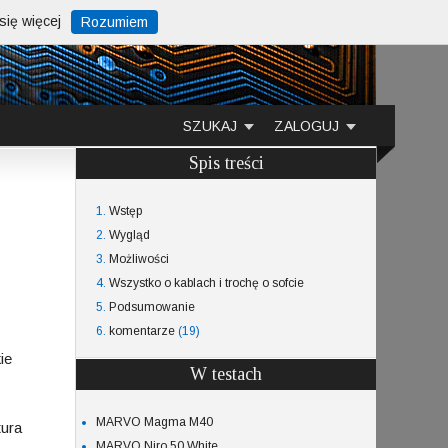
ię więcej
Rozumiem
SZUKAJ
ZALOGUJ
Spis treści
1.
Wstęp
2.
Wygląd
3.
Możliwości
4.
Wszystko o kablach i trochę o sofcie
5.
Podsumowanie
6.
komentarze
(19)
ie
W testach
MARVO Magma M40
tura
MARVO Niro 50 White