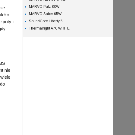
MARVO Pulz 80W
nie
MARVO Saber 65W
aleko
 poty i
SoundCore Liberty 5
gdy
Thermalright A70 WHITE
 MS
t nie
wiele
 do