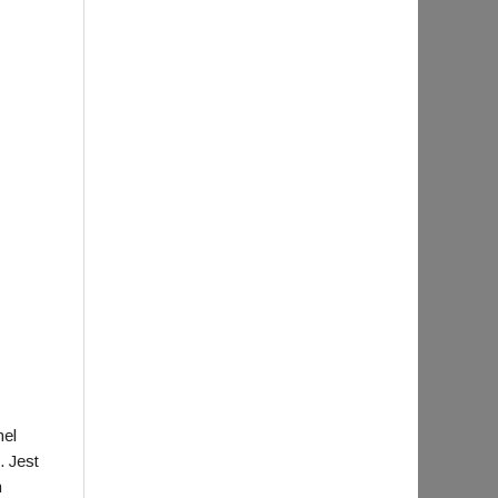
nel
. Jest
h