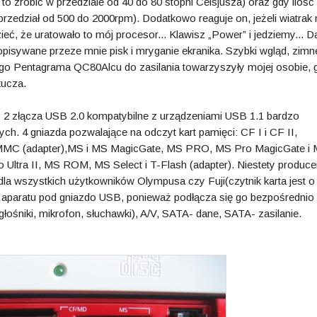
 to zrobić w przedziale od 40 do 80 stopni Celsjusza) oraz gdy ilość
przedział od 500 do 2000rpm). Dodatkowo reaguje on, jeżeli wiatrak 
ć, że uratowało to mój procesor... Klawisz „Power” i jedziemy... D
pisywane przeze mnie pisk i mryganie ekranika. Szybki wgląd, zimne
o Pentagrama QC80Alcu do zasilania towarzyszyły mojej osobie, 
kucza.
li: 2 złącza USB 2.0 kompatybilne z urządzeniami USB 1.1 bardzo
h. 4 gniazda pozwalające na odczyt kart pamięci: CF I i CF II,
S MMC (adapter),MS i MS MagicGate, MS PRO, MS Pro MagicGate i
Ultra II, MS ROM, MS Select i T-Flash (adapter). Niestety producen
a wszystkich użytkowników Olympusa czy Fuji(czytnik karta jest o 
aparatu pod gniazdo USB, ponieważ podłącza się go bezpośrednio
(głośniki, mikrofon, słuchawki), A/V, SATA- dane, SATA- zasilanie.