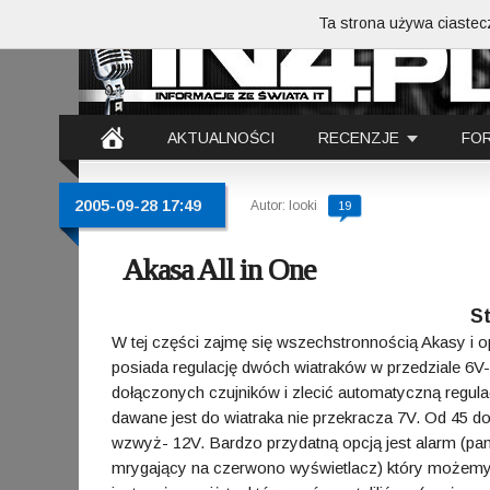
Ta strona używa ciastecz
AKTUALNOŚCI
RECENZJE
FO
2005-09-28 17:49
Autor: looki
19
Akasa All in One
St
W tej części zajmę się wszechstronnością Akasy i op
posiada regulację dwóch wiatraków w przedziale 6
dołączonych czujników i zlecić automatyczną regulac
dawane jest do wiatraka nie przekracza 7V. Od 45 do
wzwyż- 12V. Bardzo przydatną opcją jest alarm (pane
mrygający na czerwono wyświetlacz) który możemy 