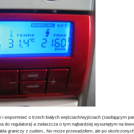
i wspomnieć o trzech białych wejściach/wyjściach (zasilającym pa
ka do regulatora) a zwłaszcza o tym najbardziej wysuniętym na lewo
 kabla graniczy z cudem.. No może przesadziłem, ale po skończonyc