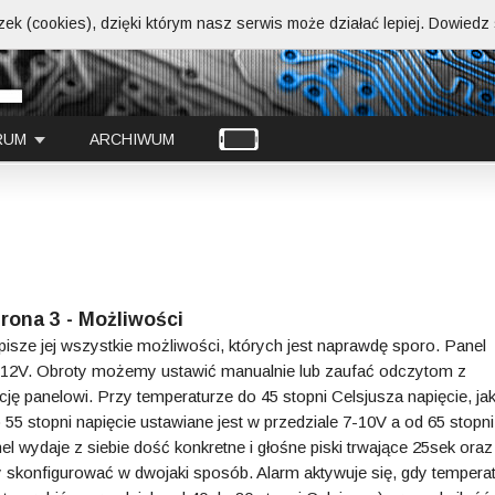
ek (cookies), dzięki którym nasz serwis może działać lepiej.
Dowiedz s
RUM
ARCHIWUM
rona 3 - Możliwości
isze jej wszystkie możliwości, których jest naprawdę sporo. Panel
V-12V. Obroty możemy ustawić manualnie lub zaufać odczytom z
ję panelowi. Przy temperaturze do 45 stopni Celsjusza napięcie, jak
 55 stopni napięcie ustawiane jest w przedziale 7-10V a od 65 stopni
l wydaje z siebie dość konkretne i głośne piski trwające 25sek oraz
skonfigurować w dwojaki sposób. Alarm aktywuje się, gdy tempera