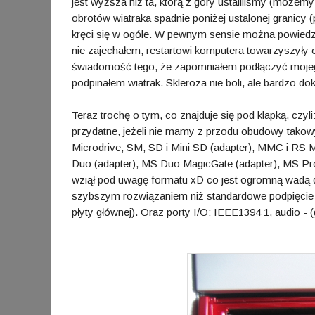
jest wyższa niż ta, którą z góry ustaliliśmy (możemy
obrotów wiatraka spadnie poniżej ustalonej granicy (
kręci się w ogóle. W pewnym sensie można powiedzie
nie zajechałem, restartowi komputera towarzyszyły o
świadomość tego, że zapomniałem podłączyć mojeg
podpinałem wiatrak. Skleroza nie boli, ale bardzo do
Teraz trochę o tym, co znajduje się pod klapką, czy
przydatne, jeżeli nie mamy z przodu obudowy takowyc
Microdrive, SM, SD i Mini SD (adapter), MMC i R
Duo (adapter), MS Duo MagicGate (adapter), MS Pro 
wziął pod uwagę formatu xD co jest ogromną wadą dl
szybszym rozwiązaniem niż standardowe podpięcie 
płyty głównej). Oraz porty I/O: IEEE1394 1, audio - 