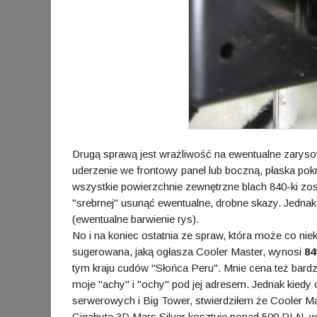
Drugą sprawą jest wrażliwość na ewentualne zaryso
uderzenie we frontowy panel lub boczną, płaska pok
wszystkie powierzchnie zewnętrzne blach 840-ki zo
"srebrnej" usunąć ewentualne, drobne skazy. Jednak 
(ewentualne barwienie rys).
No i na koniec ostatnia ze spraw, która może co nie
sugerowana, jaką ogłasza Cooler Master, wynosi
84
tym kraju cudów "Słońca Peru". Mnie cena też bardz
moje "achy" i "ochy" pod jej adresem. Jednak kied
serwerowych i Big Tower, stwierdziłem że Cooler Ma
Gigabyte 3D Mars Silver kosztuje ponad 500 PLN, 