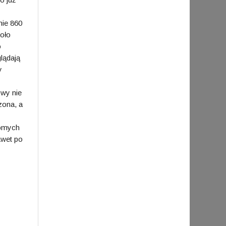
nie 860
oło
o
lądają
y
owy nie
zona, a
jomych
awet po