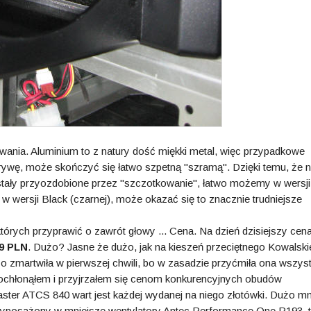
wania. Aluminium to z natury dość miękki metal, więc przypadkowe
rywę, może skończyć się łatwo szpetną "szramą". Dzięki temu, że 
stały przyozdobione przez "szczotkowanie", łatwo możemy w wersji
w wersji Black (czarnej), może okazać się to znacznie trudniejsze
których przyprawić o zawrót głowy ... Cena. Na dzień dzisiejszy cen
9 PLN
. Dużo? Jasne że dużo, jak na kieszeń przeciętnego Kowalsk
o zmartwiła w pierwszej chwili, bo w zasadzie przyćmiła ona wszyst
y ochłonąłem i przyjrzałem się cenom konkurencyjnych obudów
ster ATCS 840 wart jest każdej wydanej na niego złotówki. Dużo mn
wyposażony w mniejsze wentylatory Antec Performance One P193, t