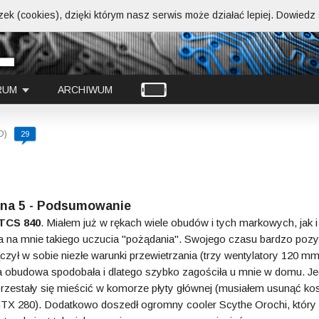
ek (cookies), dzięki którym nasz serwis może działać lepiej.
Dowiedz s
RUM
ARCHIWUM
D)
29
ona 5 - Podsumowanie
TCS 840
. Miałem już w rękach wiele obudów i tych markowych, jak i
a na mnie takiego uczucia "pożądania". Swojego czasu bardzo poz
zył w sobie niezłe warunki przewietrzania (trzy wentylatory 120 mm)
 ta obudowa spodobała i dlatego szybko zagościła u mnie w domu. J
 przestały się mieścić w komorze płyty głównej (musiałem usunąć ko
GTX 280). Dodatkowo doszedł ogromny cooler Scythe Orochi, który