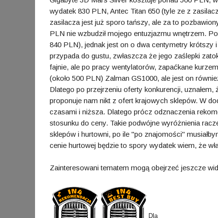
wydatek 830 PLN, Antec Titan 650 (tyle ze z zasil
zasilacza jest już sporo tańszy, ale za to pozbawi
PLN nie wzbudził mojego entuzjazmu wnętrzem. Po
840 PLN), jednak jest on o dwa centymetry krótszy i
przypada do gustu, zwłaszcza że jego zaślepki zatok
fajnie, ale po pracy wentylatorów, zapaćkane kurze
(około 500 PLN) Zalman GS1000, ale jest on również 
Dlatego po przejrzeniu oferty konkurencji, uznałem,
proponuje nam nikt z ofert krajowych sklepów. W d
czasami i niższa. Dlatego prócz odznaczenia rekom
stosunku do ceny. Takie podwójne wyróżnienia racze
sklepów i hurtowni, po ile "po znajomości" musiał
cenie hurtowej będzie to spory wydatek wiem, że wł
Zainteresowani tematem mogą obejrzeć jeszcze w
Dla