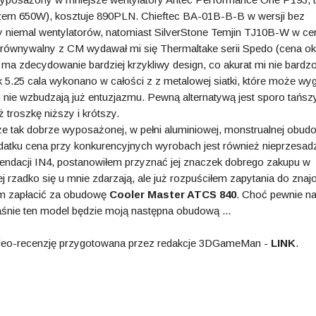
aczem 650W), kosztuje 890PLN. Chieftec BA-01B-B-B w wersji bez
ony niemal wentylatorów, natomiast SilverStone Temjin TJ10B-W w ce
równywalny z CM wydawał mi się Thermaltake serii Spedo (cena ok
 ma zdecydowanie bardziej krzykliwy design, co akurat mi nie bardz
 5.25 cala wykonano w całości z z metalowej siatki, które może wyg
m nie wzbudzają już entuzjazmu. Pewną alternatywą jest sporo tańsz
troszkę niższy i krótszy.
 że tak dobrze wyposażonej, w pełni aluminiowej, monstrualnej obud
odatku cena przy konkurencyjnych wyrobach jest również nieprzesad
endacji IN4, postanowiłem przyznać jej znaczek dobrego zakupu w
j rzadko się u mnie zdarzają, ale już rozpuściłem zapytania do zna
bym zapłacić za obudowę
Cooler Master ATCS 840
. Choć pewnie n
aśnie ten model będzie moją następna obudową ...
ideo-recenzję przygotowana przez redakcje 3DGameMan -
LINK
.