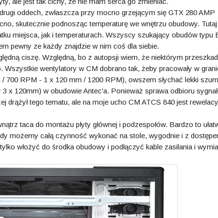
ty, ale jest tak cichy, ze nie mam serca go zmieniać.
 drugi oddech, zwłaszcza przy mocno grzejącym się GTX 280 AMP
mocno, skutecznie podnosząc temperaturę we wnętrzu obudowy. Tuta
tku miejsca, jak i temperaturach. Wszyscy szukający obudów typu 
tem pewny ze każdy znajdzie w nim coś dla siebie.
lędną ciszę. Względną, bo z autopsji wiem, że niektórym przeszka
o. Wszystkie wentylatory w CM dobrano tak, żeby pracowały w gran
m / 700 RPM - 1 x 120 mm / 1200 RPM), owszem słychać lekki szum,
tory 3 x 120mm) w obudowie Antec'a. Ponieważ sprawa odbioru sygna
żej drążył tego tematu, ale na moje ucho CM ATCS 840 jest rewelacy
trz taca do montażu płyty głównej i podzespołów. Bardzo to ułat
dy możemy całą czynność wykonać na stole, wygodnie i z dostęp
tylko włożyć do środka obudowy i podłączyć kable zasilania i wymi