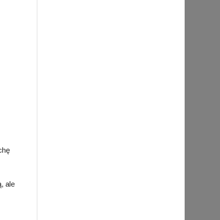
chę
, ale