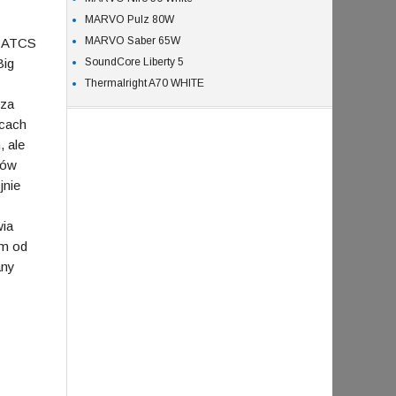
MARVO Pulz 80W
MARVO Saber 65W
j ATCS
Big
SoundCore Liberty 5
Thermalright A70 WHITE
dza
icach
 ale
łów
jnie
wia
em od
any