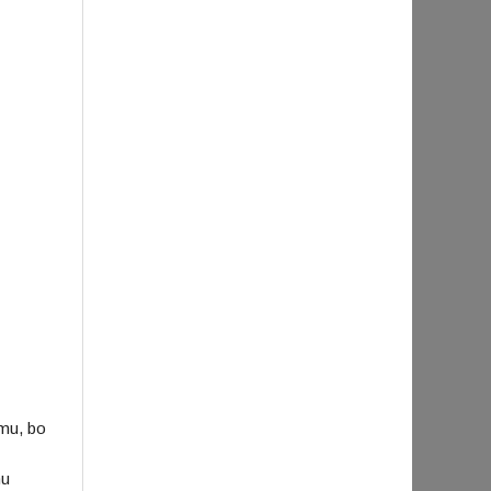
emu, bo
mu