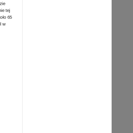
zie
ie tej
oło 65
l w