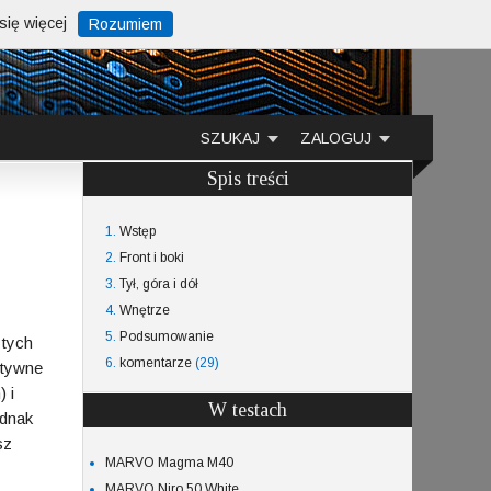
ię więcej
Rozumiem
SZUKAJ
ZALOGUJ
Spis treści
1.
Wstęp
2.
Front i boki
3.
Tył, góra i dół
4.
Wnętrze
5.
Podsumowanie
 tych
6.
komentarze
(29)
ytywne
 i
W testach
ednak
sz
MARVO Magma M40
MARVO Niro 50 White