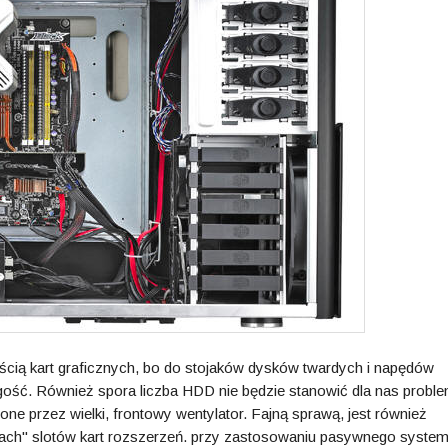
ilością kart graficznych, bo do stojaków dysków twardych i napędów
ługość. Również spora liczba HDD nie będzie stanowić dla nas probl
ne przez wielki, frontowy wentylator. Fajną sprawą, jest również
ach" slotów kart rozszerzeń. przy zastosowaniu pasywnego syste