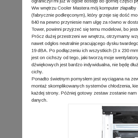
ograniczył mi już w ogóle dostęp do górnej części pły
Ww wnętrzu Cooler Mastera mój komputer złapałby
(fabrycznie podkręconym), który grzeje się dość 
840 na pewno przyniesie nam ulgę za równo w dosta
Tower, powinni przyjrzeć się temu modelowi, bo jes
Prócz dużej przestrzeni we wnętrzu, otrzymamy wzg
nawet odgłos neutralnie pracującego dysku twardeg
19 dBA. Po podłączeniu ich wszystkich (3 x 230 m
jest on cichszy od tego, jaki tworzą moje wentyla
dźwiękowych jest bardzo indywidualna, nie będę dłu
cichy.
Ponadto świetnym pomysłem jest wyciągana na zewną
montaż skomplikowanych systemów chłodzenia, kie
każdej strony. Później gotowy zestaw zostanie nam 
danych.