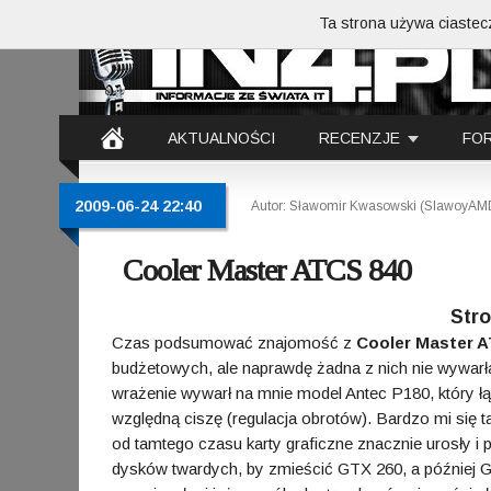
Ta strona używa ciastecz
AKTUALNOŚCI
RECENZJE
FO
2009-06-24 22:40
Autor: Sławomir Kwasowski (SlawoyAM
Cooler Master ATCS 840
Str
Czas podsumować znajomość z
Cooler Master A
budżetowych, ale naprawdę żadna z nich nie wywarł
wrażenie wywarł na mnie model Antec P180, który łąc
względną ciszę (regulacja obrotów). Bardzo mi się
od tamtego czasu karty graficzne znacznie urosły i
dysków twardych, by zmieścić GTX 260, a później 