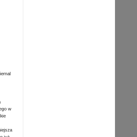
niemal
a
iego w
kie
iejsza
o już