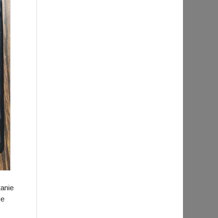
tanie
ie