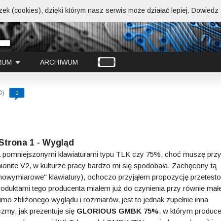
ek (cookies), dzięki którym nasz serwis może działać lepiej.
Dowiedz s
RUM
ARCHIWUM
D)
0
Strona 1 - Wygląd
za pomniejszonymi klawiaturami typu TLK czy 75%, choć muszę prz
te V2, w kulturze pracy bardzo mi się spodobała. Zachęcony tą
łnowymiarowe" klawiatury), ochoczo przyjąłem propozycję przetest
oduktami tego producenta miałem już do czynienia przy równie małe
imo zbliżonego wyglądu i rozmiarów, jest to jednak zupełnie inna
zmy, jak prezentuje się
GLORIOUS GMBK 75%
, w którym produce