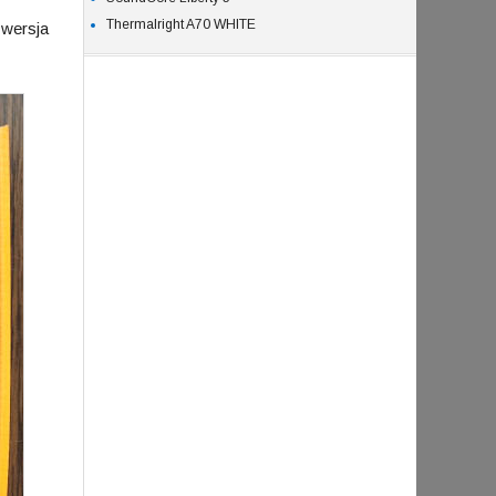
Thermalright A70 WHITE
 wersja