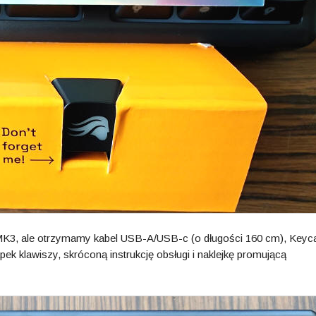
MK3, ale otrzymamy kabel USB-A/USB-c (o długości 160 cm), Keyc
apek klawiszy, skróconą instrukcję obsługi i naklejkę promującą