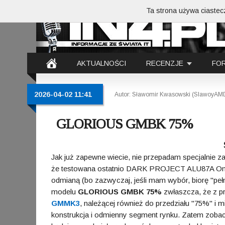
Ta strona używa ciastecz
AKTUALNOŚCI
RECENZJE
FO
2026-04-02 11:41
Autor: Sławomir Kwasowski (SlawoyAM
GLORIOUS GMBK 75%
Jak już zapewne wiecie, nie przepadam specjalnie 
że testowana ostatnio DARK PROJECT ALU87A Onioni
odmianą (bo zazwyczaj, jeśli mam wybór, biorę "pe
modelu
GLORIOUS GMBK 75%
zwłaszcza, że z pr
GMMK3
, należącej również do przedziału "75%" i m
konstrukcja i odmienny segment rynku. Zatem zobac