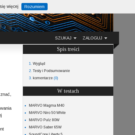
ię więcej
Rozumiem
SZUKAJ
ZALOGUJ
Spis treści
1.
Wygląd
2.
Testy i Podsumowanie
3.
komentarze
(0)
W testach
yznać,
MARVO Magma M40
owania
MARVO Niro 50 White
j
MARVO Pulz 80W
MARVO Saber 65W
nt
SoundCore Liberty 5