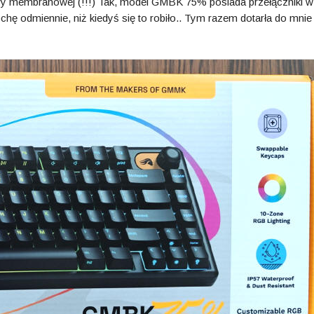
ury membranowej (!!!) Tak, model GMBK 75% posiada przełączniki w
hę odmiennie, niż kiedyś się to robiło.. Tym razem dotarła do mnie