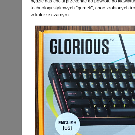
będzie nas chciał przekonać do powrotu do klawiat
technologii stykowych "gumek", choć zrobionych troc
w kolorze czarnym...