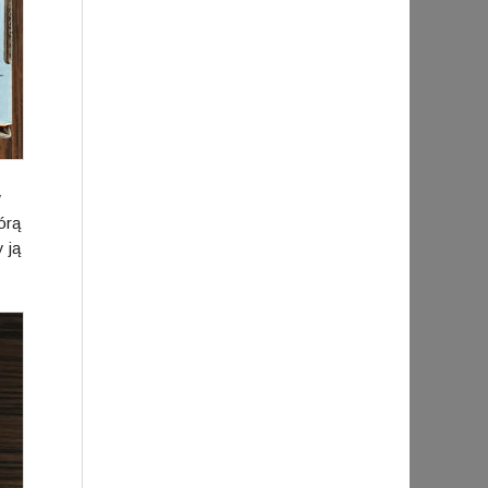
w
órą
 ją