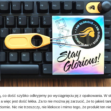
ową, co dość szybko odkryjemy po wyciągnięciu jej z opakowania. W s
ięc jest dość lekka. Za to nie można jej zarzucić, że to jakieś tan
mie. Nic nie trzeszczy, nie klekoce i mimo tego, że produkt ten nie