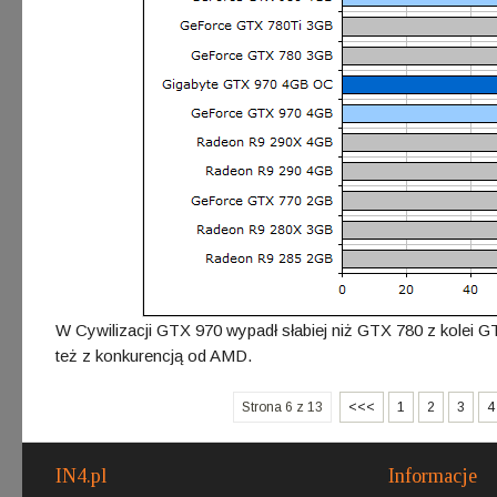
W Cywilizacji GTX 970 wypadł słabiej niż GTX 780 z kolei G
też z konkurencją od AMD.
Strona 6 z 13
<<<
1
2
3
4
IN4.pl
Informacje