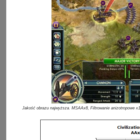
Jakość obrazu najwyższa. MSAAx8, Filtrowanie anizotropowe x1