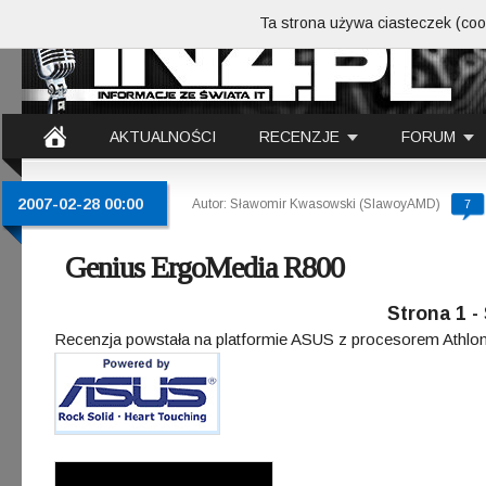
Ta strona używa ciasteczek (cook
AKTUALNOŚCI
RECENZJE
FORUM
2007-02-28 00:00
Autor: Sławomir Kwasowski (SlawoyAMD)
7
Genius ErgoMedia R800
Strona 1 
Recenzja powstała na platformie ASUS z procesorem Athlo