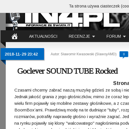
Ta strona używa ciasteczek (cook
AKTUALNOŚCI
RECENZJE
FORUM
2018-11-29 23:42
Autor: Sławomir Kwasowski (SlawoyAMD)
0
Goclever SOUND TUBE Rocked
Strona
Czasami chcemy zabrać naszą muzykę gdzieś ze sobą i nie je
Jednak jakość grania z jego głośniczków, mimo że coraz le
wielu firm pojawiły się mobilne zestawy głośnikowe, a z 
BoomBox’ami. Prawdziwą modę na te dudniące "tuby", roz
rozmiarów, potrafiły naprawdę głośno i wyraźnie zagrać. J
na rynku pojawiły się klony "walcowatego" nagłośnienia pod