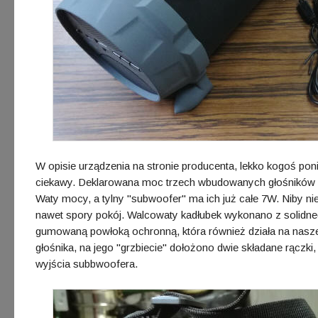
W opisie urządzenia na stronie producenta, lekko kogoś poni
ciekawy. Deklarowana moc trzech wbudowanych głośników ni
Waty mocy, a tylny "subwoofer" ma ich już całe 7W. Niby nie 
nawet spory pokój. Walcowaty kadłubek wykonano z solid
gumowaną powłoką ochronną, która również działa na nasze 
głośnika, na jego "grzbiecie" dołożono dwie składane rączki
wyjścia subbwoofera.