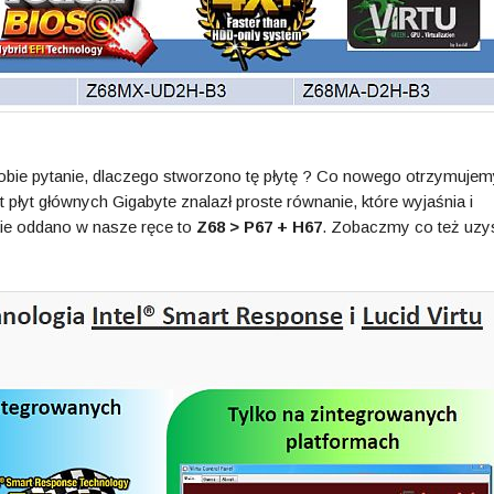
ie pytanie, dlaczego stworzono tę płytę ? Co nowego otrzymujem
t płyt głównych Gigabyte znalazł proste równanie, które wyjaśnia i
kie oddano w nasze ręce to
Z68 > P67 + H67
. Zobaczmy co też uzy