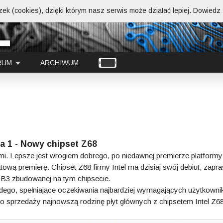
ek (cookies), dzięki którym nasz serwis może działać lepiej.
Dowiedz s
RUM
ARCHIWUM
a 1 - Nowy chipset Z68
mi. Lepsze jest wrogiem dobrego, po niedawnej premierze platformy
wą premierę. Chipset Z68 firmy Intel ma dzisiaj swój debiut, zap
-B3 zbudowanej na tym chipsecie.
dego, spełniające oczekiwania najbardziej wymagających użytkowni
o sprzedaży najnowszą rodzinę płyt głównych z chipsetem Intel Z68