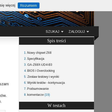
ię więcej
Rozumiem
SZUKAJ
ZALOGUJ
Spis treści
1.
Nowy chipset Z68
2.
Specyfikacja
3.
GA-Z68X-UD4-B3
4.
BIOS i Overclocking
5.
Zestaw testowy i wyniki
6.
Wyniki testów - kontynuacja
raszam
7.
Podsumowanie
8.
komentarze
(19)
ków.
.
W testach