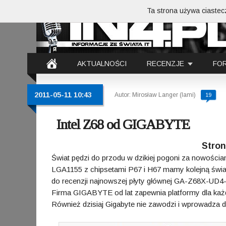
Ta strona używa ciastecz
AKTUALNOŚCI
RECENZJE
FO
2011-05-11 10:43
Autor: Mirosław Langer (lami)
19
Intel Z68 od GIGABYTE
Stron
Świat pędzi do przodu w dzikiej pogoni za nowościa
LGA1155 z chipsetami P67 i H67 mamy kolejną świato
do recenzji najnowszej płyty głównej GA-Z68X-UD4
Firma GIGABYTE od lat zapewnia platformy dla każ
Również dzisiaj Gigabyte nie zawodzi i wprowadza d