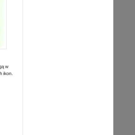
gą w
h ikon.