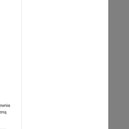
ewnia
meną