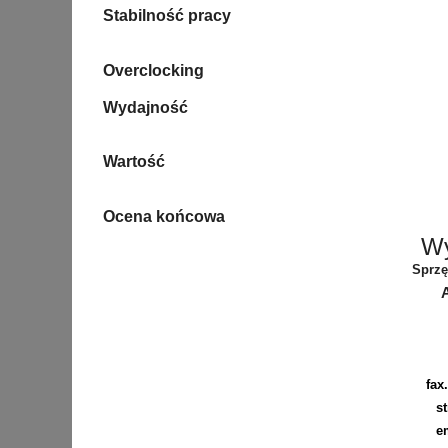
Stabilność pracy
Overclocking
Wydajność
Wartość
Ocena końcowa
Wy
Sprzę
fax.
s
e