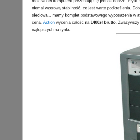
możliwości komputera prezentują się jednak dobrze. Płyta
niemal wzorową stabilność, co jest warte podkreślenia. Do
sieciowa... mamy komplet podstawowego wyposażenia w atrak
cena.
Action
wycenia całość na
1400zł brutto
. Zważywszy n
najlepszych na rynku.