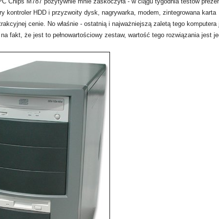
 PC Chips M787 pozytywnie mnie zaskoczyła - w ciągu tygodnia testów preze
bry kontroler HDD i przyzwoity dysk, nagrywarka, modem, zintegrowana karta
cyjnej cenie. No właśnie - ostatnią i najważniejszą zaletą tego komputera 
a fakt, że jest to pełnowartościowy zestaw, wartość tego rozwiązania jest j