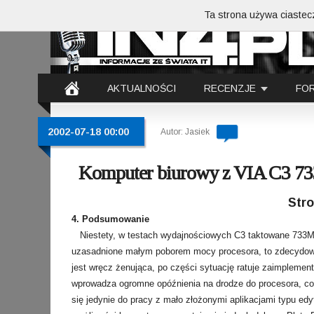
Ta strona używa ciastecz
AKTUALNOŚCI
RECENZJE
FO
2002-07-18 00:00
Autor: Jasiek
Komputer biurowy z VIA C3 
Str
4. Podsumowanie
Niestety, w testach wydajnościowych C3 taktowane 733M
uzasadnione małym poborem mocy procesora, to zdecydow
jest wręcz żenująca, po części sytuację ratuje zaimpleme
wprowadza ogromne opóźnienia na drodze do procesora, co 
się jedynie do pracy z mało złożonymi aplikacjami typu edy