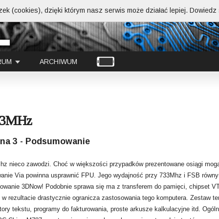
ek (cookies), dzięki którym nasz serwis może działać lepiej.
Dowiedz s
RUM
ARCHIWUM
733MHz
ona 3 - Podsumowanie
hz nieco zawodzi. Choć w większości przypadków prezentowane osiągi mog
anie Via powinna usprawnić FPU. Jego wydajność przy 733Mhz i FSB równ
ntowanie 3DNow! Podobnie sprawa się ma z transferem do pamięci, chipset V
w rezultacie drastycznie ogranicza zastosowania tego komputera. Zestaw t
tory tekstu, programy do fakturowania, proste arkusze kalkulacyjne itd. Ogóln