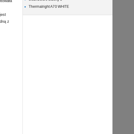
ntowała
Thermalright A70 WHITE
jest
edną z