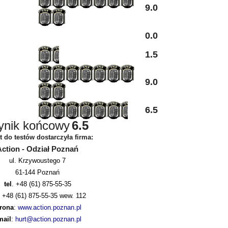
9.0
0.0
1.5
9.0
6.5
nik końcowy
6.5
t do testów dostarczyła firma:
Action - Odział Poznań
ul. Krzywoustego 7
61-144 Poznań
tel
. +48 (61) 875-55-35
+48 (61) 875-55-35 wew. 112
trona
:
www.action.poznan.pl
mail
:
hurt@action.poznan.pl