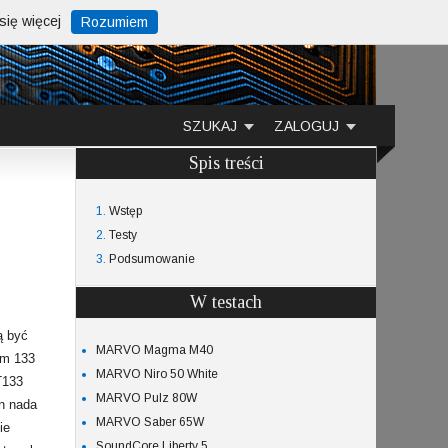
ię więcej
Rozumiem
SZUKAJ
ZALOGUJ
Spis treści
1.
Wstęp
2.
Testy
3.
Podsumowanie
W testach
ą być
MARVO Magma M40
ym 133
MARVO Niro 50 White
T133
MARVO Pulz 80W
en nada
MARVO Saber 65W
ie
SoundCore Liberty 5