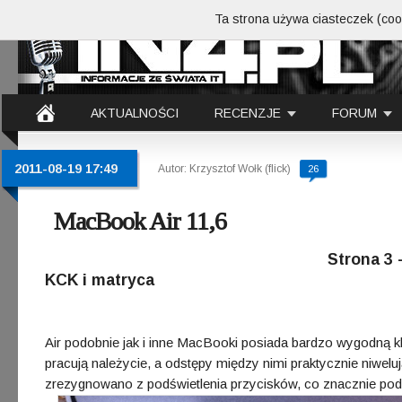
Ta strona używa ciasteczek (cook
AKTUALNOŚCI
RECENZJE
FORUM
2011-08-19 17:49
Autor: Krzysztof Wołk (flick)
26
MacBook Air 11,6
Strona 3 
KCK i matryca
Air podobnie jak i inne MacBooki posiada bardzo wygodną klaw
pracują należycie, a odstępy między nimi praktycznie niwel
zrezygnowano z podświetlenia przycisków, co znacznie po