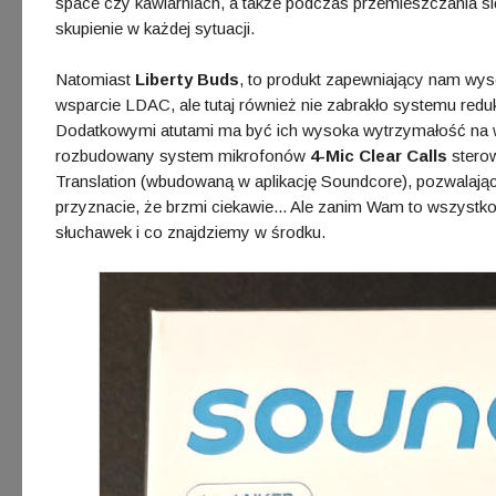
space czy kawiarniach, a także podczas przemieszczania 
skupienie w każdej sytuacji.
Natomiast
Liberty Buds
, to produkt zapewniający nam wys
wsparcie LDAC, ale tutaj również nie zabrakło systemu red
Dodatkowymi atutami ma być ich wysoka wytrzymałość na wa
rozbudowany system mikrofonów
4-Mic Clear Calls
sterow
Translation (wbudowaną w aplikację Soundcore), pozwalają
przyznacie, że brzmi ciekawie... Ale zanim Wam to wszystk
słuchawek i co znajdziemy w środku.