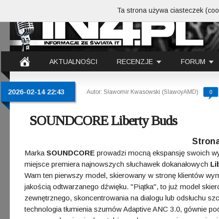
Ta strona używa ciasteczek (cook
AKTUALNOŚCI
RECENZJE
FORUM
2026-02-14 22:43
Autor: Sławomir Kwasowski (SlawoyAMD)
0
SOUNDCORE Liberty Buds
Strona
Marka
SOUNDCORE
prowadzi mocną ekspansję swoich wyr
miejsce premiera najnowszych słuchawek dokanałowych
Li
Wam ten pierwszy model, skierowany w stronę klientów w
jakością odtwarzanego dźwięku. "Piątka", to już model skie
zewnętrznego, skoncentrowania na dialogu lub odsłuchu s
technologia tłumienia szumów Adaptive ANC 3.0, gównie pod 