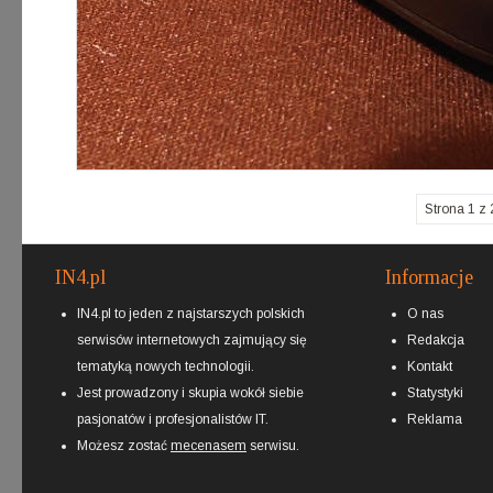
Strona 1 z 
IN4.pl
Informacje
IN4.pl to jeden z najstarszych polskich
O nas
serwisów internetowych zajmujący się
Redakcja
tematyką nowych technologii.
Kontakt
Jest prowadzony i skupia wokół siebie
Statystyki
pasjonatów i profesjonalistów IT.
Reklama
Możesz zostać
mecenasem
serwisu.