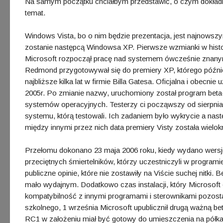
Na samym początku chciałbym przedstawić, o czym dokład
temat.
Windows Vista, bo o nim będzie prezentacja, jest najnowsz
zostanie następcą Windowsa XP. Pierwsze wzmianki w histori
Microsoft rozpoczął pracę nad systemem ówcześnie znanym
Redmond przygotowywał się do premiery XP, którego późnie
najbliższe kilka lat w firmie Billa Gatesa. Oficjalna i obecn
2005r. Po zmianie nazwy, uruchomiony został program beta-
systemów operacyjnych. Testerzy ci począwszy od sierpnia
systemu, którą testowali. Ich zadaniem było wykrycie a nas
między innymi przez nich data premiery Visty została wielok
Przełomu dokonano 23 maja 2006 roku, kiedy wydano wersję
przeciętnych śmiertelników, którzy uczestniczyli w progra
publiczne opinie, które nie zostawiły na Viście suchej nitki
mało wydajnym. Dodatkowo czas instalacji, który Microsoft 
kompatybilność z innymi programami i sterownikami pozosta
szkolnego, 1 września Microsoft upublicznił drugą ważną b
RC1 w założeniu miał być gotowy do umieszczenia na półka