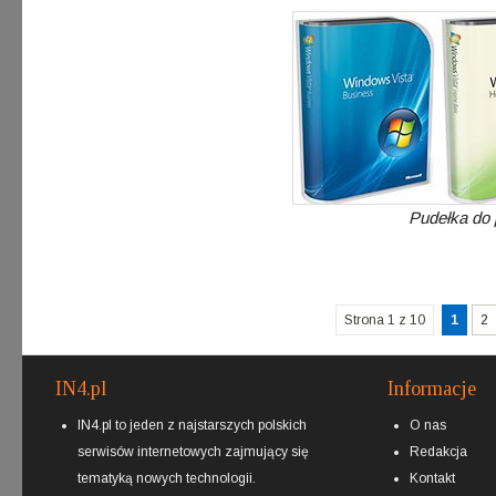
Pudełka do 
Strona 1 z 10
1
2
IN4.pl
Informacje
IN4.pl to jeden z najstarszych polskich
O nas
serwisów internetowych zajmujący się
Redakcja
tematyką nowych technologii.
Kontakt