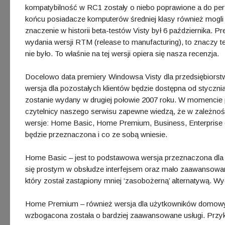
kompatybilność w RC1 zostały o niebo poprawione a do perf
końcu posiadacze komputerów średniej klasy również mogli 
znaczenie w historii beta-testów Visty był 6 października. P
wydania wersji RTM (release to manufacturing), to znaczy tej
nie było. To właśnie na tej wersji opiera się nasza recenzja.
Docelowo data premiery Windowsa Visty dla przedsiębiorstw
wersja dla pozostałych klientów będzie dostępna od styczni
zostanie wydany w drugiej połowie 2007 roku. W momencie p
czytelnicy naszego serwisu zapewne wiedzą, że w zależno
wersje: Home Basic, Home Premium, Business, Enterprise or
będzie przeznaczona i co ze sobą wniesie.
Home Basic – jest to podstawowa wersja przeznaczona dl
się prostym w obsłudze interfejsem oraz mało zaawansowany
który został zastąpiony mniej ‘zasobożerną’ alternatywą. Wy
Home Premium – również wersja dla użytkowników domowych
wzbogacona została o bardziej zaawansowane usługi. Przykła