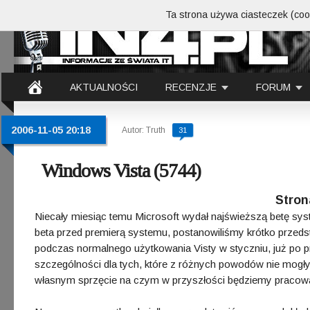
Ta strona używa ciasteczek (cook
AKTUALNOŚCI
RECENZJE
FORUM
2006-11-05 20:18
Autor: Truth
31
Windows Vista (5744)
Stron
Niecały miesiąc temu Microsoft wydał najświeższą betę syst
beta przed premierą systemu, postanowiliśmy krótko przedst
podczas normalnego użytkowania Visty w styczniu, już po p
szczególności dla tych, które z różnych powodów nie mogł
własnym sprzęcie na czym w przyszłości będziemy pracowa