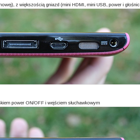
onowej), z większością gniazd (mini HDMI, mini USB, power i głośnicz
yciskiem power ON/OFF i wejściem słuchawkowym