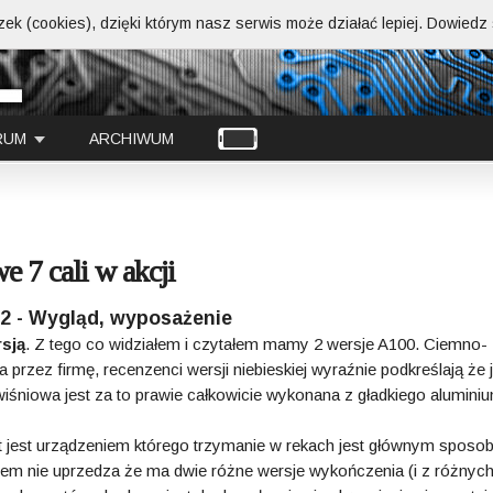
ek (cookies), dzięki którym nasz serwis może działać lepiej.
Dowiedz s
RUM
ARCHIWUM
e 7 cali w akcji
 2 - Wygląd, wyposażenie
sją
. Z tego co widziałem i czytałem mamy 2 wersje A100. Ciemno-
 przez firmę, recenzenci wersji niebieskiej wyraźnie podkreślają że 
iśniowa jest za to prawie całkowicie wykonana z gładkiego alumini
et jest urządzeniem którego trzymanie w rekach jest głównym spos
em nie uprzedza że ma dwie różne wersje wykończenia (i z różnyc