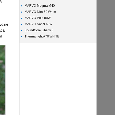
e,
MARVO Magma M40
MARVO Niro 50 White
MARVO Pulz 80W
wdzie
MARVO Saber 65W
ąda
SoundCore Liberty 5
ym
Thermalright A70 WHITE