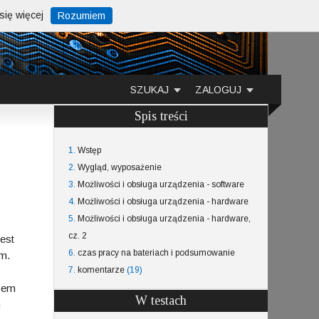
ię więcej
Rozumiem
SZUKAJ
ZALOGUJ
Spis treści
1.
Wstęp
2.
Wygląd, wyposażenie
3.
Możliwości i obsługa urządzenia - software
4.
Możliwości i obsługa urządzenia - hardware
5.
Możliwości i obsługa urządzenia - hardware,
cz. 2
jest
6.
czas pracy na bateriach i podsumowanie
um.
7.
komentarze
(19)
obem
W testach
h