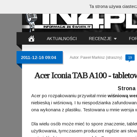
Ta strona używa ciastecz
AKTUALNOŚCI
RECENZJE
FO
2011-12-16 09:04
Autor: Paweł Markisz (straszny)
19
Acer Iconia TAB A100 - tabletow
Strona
Acer po rozpakowaniu przywitał mnie
wiśniową wer
niebieską i wiśniową. I tu niespodzianka zafundowana
ona wykonana z plastiku. Testowana u mnie wersja w
Dla wielu osób może mieć to spore znaczenie, tabl
użytkowania, tymczasem producent nigdzie ani słow