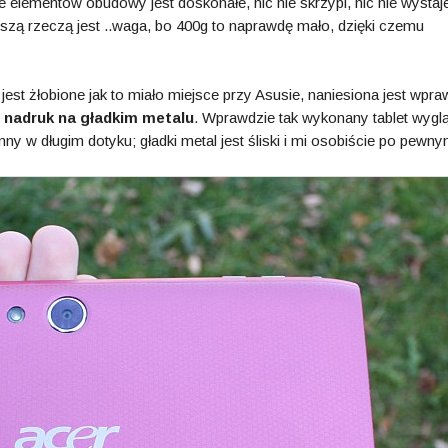
lementów obudowy jest doskonałe, nic nie skrzypi, nic nie wystaj
jszą rzeczą jest ..waga, bo 400g to naprawdę mało, dzięki czemu
st żłobione jak to miało miejsce przy Asusie, naniesiona jest wpra
o
nadruk na gładkim metalu
. Wprawdzie tak wykonany tablet wygl
mny w długim dotyku; gładki metal jest śliski i mi osobiście po pewn