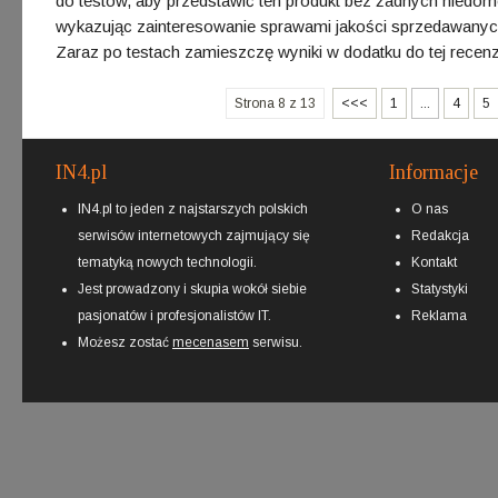
do testów, aby przedstawić ten produkt bez żadnych niedo
wykazując zainteresowanie sprawami jakości sprzedawanyc
Zaraz po testach zamieszczę wyniki w dodatku do tej recenzj
Strona 8 z 13
<<<
1
...
4
5
IN4.pl
Informacje
IN4.pl to jeden z najstarszych polskich
O nas
serwisów internetowych zajmujący się
Redakcja
tematyką nowych technologii.
Kontakt
Jest prowadzony i skupia wokół siebie
Statystyki
pasjonatów i profesjonalistów IT.
Reklama
Możesz zostać
mecenasem
serwisu.