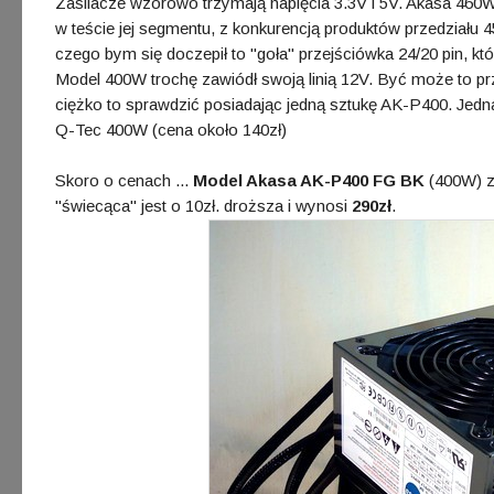
Zasilacze wzorowo trzymają napięcia 3.3V i 5V. Akasa 460W s
w teście jej segmentu, z konkurencją produktów przedziału
czego bym się doczepił to "goła" przejściówka 24/20 pin, któ
Model 400W trochę zawiódł swoją linią 12V. Być może to pr
ciężko to sprawdzić posiadając jedną sztukę AK-P400. Jedna
Q-Tec 400W (cena około 140zł)
Skoro o cenach ...
Model Akasa AK-P400 FG BK
(400W) z
"świecąca" jest o 10zł. droższa i wynosi
290zł
.