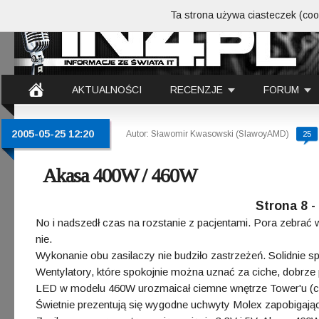
Ta strona używa ciasteczek (cook
AKTUALNOŚCI
RECENZJE
FORUM
2005-05-25 12:20
Autor: Sławomir Kwasowski (SlawoyAMD)
25
Akasa 400W / 460W
Strona 8 
No i nadszedł czas na rozstanie z pacjentami. Pora zebrać 
nie.
Wykonanie obu zasilaczy nie budziło zastrzeżeń. Solidnie 
Wentylatory, które spokojnie można uznać za ciche, dobrze
LED w modelu 460W urozmaicał ciemne wnętrze Tower'u (cho
Świetnie prezentują się wygodne uchwyty Molex zapobigają