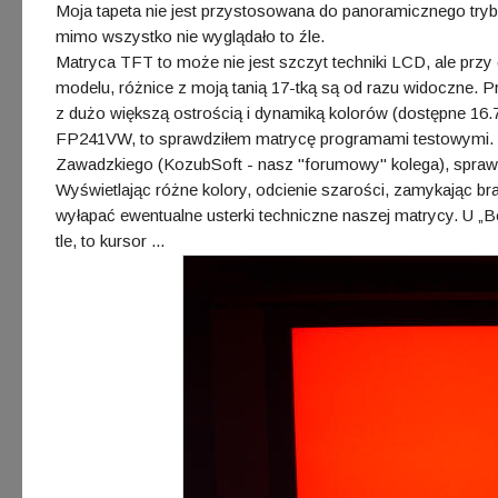
Moja tapeta nie jest przystosowana do panoramicznego trybu
mimo wszystko nie wyglądało to źle.
Matryca TFT to może nie jest szczyt techniki LCD, ale pr
modelu, różnice z moją tanią 17-tką są od razu widoczne. P
z dużo większą ostrością i dynamiką kolorów (dostępne 16
FP241VW, to sprawdziłem matrycę programami testowymi. 
Zawadzkiego (KozubSoft - nasz "forumowy" kolega), sprawd
Wyświetlając różne kolory, odcienie szarości, zamykając br
wyłapać ewentualne usterki techniczne naszej matrycy. U „B
tle, to kursor ...