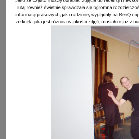
Jako że często muszę obrabiać zdjęcia do recenzji i newsów
Tutaj również świetnie sprawdzała się ogromna rozdzielczość
informacji prasowych, jak i rodzinne, wyglądały na BenQ na
zerknęła jaka jest różnica w jakości zdjęć, musiałem już z nią