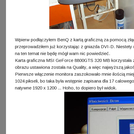
Wpierw podłączyłem BenQ z kartą graficzną za pomocą złącz
przeprowadziłem już korzystając z gniazda DVI-D. Niestet
na ten temat nie będę mógł wam nic powiedzieć.
Karta graficzna MSI GeForce 8800GTS 320 MB korzystała 
obrazu ustawiona została na Quality, a więc najwyższą jak
Pierwsze włączenie monitora zaszokowało mnie ilością miejs
1024 pikseli, bo taka była wstępnie zapisana dla 17 calowe
natywne 1920 x 1200 ... Hoho, to dopiero był widok.