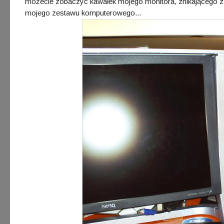
możecie zobaczyć kawałek mojego monitora, znikającego z
mojego zestawu komputerowego...