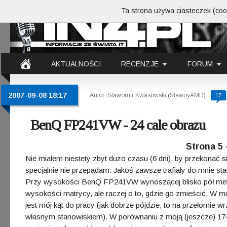
Ta strona używa ciasteczek (cook
AKTUALNOŚCI
RECENZJE
FORUM
2007-09-08 18:17
Autor: Sławomir Kwasowski (SlawoyAMD)
17
BenQ FP241VW - 24 cale obrazu
Strona 5 
Nie miałem niestety zbyt dużo czasu (6 dni), by przekonać 
specjalnie nie przepadam. Jakoś zawsze trafiały do mnie stan
Przy wysokości BenQ FP241VW wynoszącej blisko pół metra
wysokości matrycy, ale raczej o to, gdzie go zmieścić. W
jest mój kąt do pracy (jak dobrze pójdzie, to na przełomie w
własnym stanowiskiem). W porównaniu z moją (jeszcze) 17