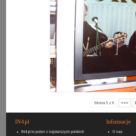
Strona 5 z 6
<<<
IN4.pl
Informacje
IN4.pl to jeden z najstarszych polskich
O nas