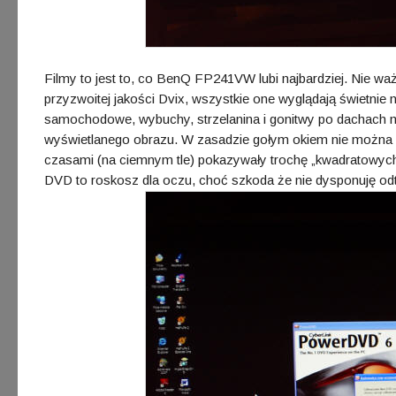
Filmy to jest to, co BenQ FP241VW lubi najbardziej. Nie waż
przyzwoitej jakości Dvix, wszystkie one wyglądają świetnie
samochodowe, wybuchy, strzelanina i gonitwy po dachach miej
wyświetlanego obrazu. W zasadzie gołym okiem nie można b
czasami (na ciemnym tle) pokazywały trochę „kwadratowych 
DVD to roskosz dla oczu, choć szkoda że nie dysponuję od