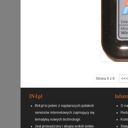
Strona 6 z 8
<<<
IN4.pl
Infor
IN4.pl to jeden z najstarszych polskich
O n
serwisów internetowych zajmujący się
Reda
tematyką nowych technologii.
Kont
Jest prowadzony i skupia wokół siebie
Staty