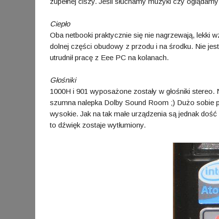
zupełnej ciszy. Jeśli słuchamy muzyki czy oglądamy
Ciepło
Oba netbooki praktycznie się nie nagrzewają, lekki 
dolnej części obudowy z przodu i na środku. Nie jest
utrudnił pracę z Eee PC na kolanach.
Głośniki
1000H i 901 wyposażone zostały w głośniki stereo. 
szumna nalepka Dolby Sound Room ;) Dużo sobie po
wysokie. Jak na tak małe urządzenia są jednak dość
to dźwięk zostaje wytłumiony.