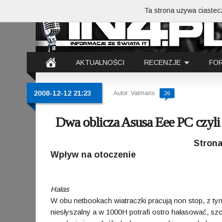
Ta strona używa ciastecz
AKTUALNOŚCI
RECENZJE
FO
2008-12-12 21:23
Autor: Valmaris
26
Dwa oblicza Asusa Eee PC czyli
Strona
Wpływ na otoczenie
Hałas
W obu netbookach wiatraczki pracują non stop, z tym
niesłyszalny a w 1000H potrafi ostro hałasować, s