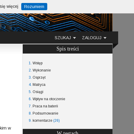
ię więcej
Rozumiem
SZUKAJ
ZALOGUJ
Spis treści
1.
Wstęp
2.
Wykonanie
3.
Osprzęt
4.
Matryca
5.
Osiągi
6.
Wpływ na otoczenie
7.
Praca na baterii
8.
Podsumowanie
9.
komentarze
(26)
tkim w
W testach