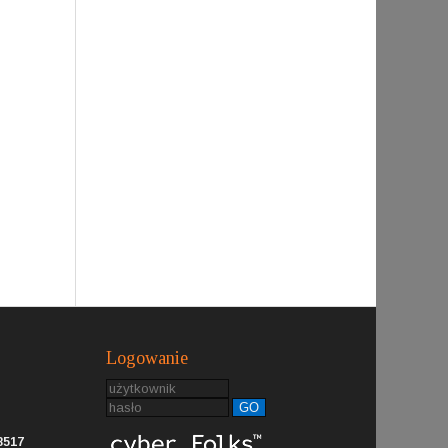
Logowanie
GO
8517