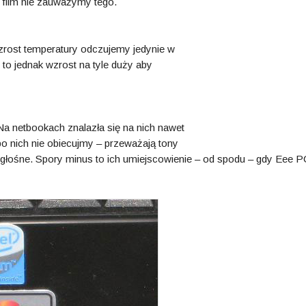
 film nie zauważymy tego.
wzrost temperatury odczujemy jedynie w
 to jednak wzrost na tyle duży aby
Na netbookach znalazła się na nich nawet
 nich nie obiecujmy – przeważają tony
 głośne. Spory minus to ich umiejscowienie – od spodu – gdy Eee P