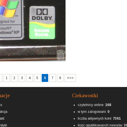
1
2
3
4
5
6
7
8
>>>
macje
Ciekawostki
as
czytelnicy online:
168
kcja
w tym zalogowani:
0
akt
liczba aktywnych kont:
7361
styki
ilość opublikowanch newsów:
3