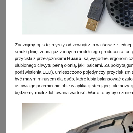
Zacznijmy opis tej myszy od zewnątrz, a właściwie z jednej z
smukłą linię, znaną już z innych modeli tego producenta, 
przyciski z przełącznikami
Huano
, są wygodne, ergonomicz
ulubionego chwytu pełną dłonią, jak i palcami. Za pokrytą gu
podświetlenia LED), umieszczono pojedynczy przycisk zmia
być małym minusem dla osób, które lubią balansować czuło
ustawiając przemiennie obie w aplikacji sterującej, ale pozyc
będziemy mieli zdublowaną wartość. Warto to by było zmien