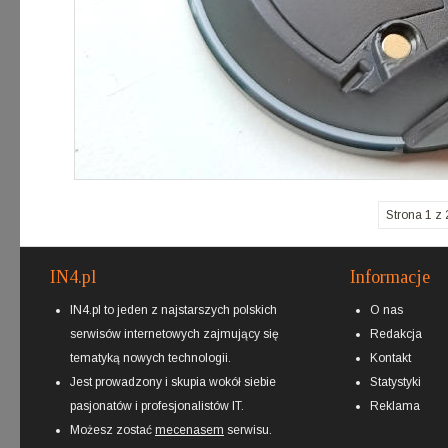
Strona 1 z 
IN4.pl
Informacje
IN4.pl to jeden z najstarszych polskich
O nas
serwisów internetowych zajmujący się
Redakcja
tematyką nowych technologii.
Kontakt
Jest prowadzony i skupia wokół siebie
Statystyki
pasjonatów i profesjonalistów IT.
Reklama
Możesz zostać
mecenasem
serwisu.