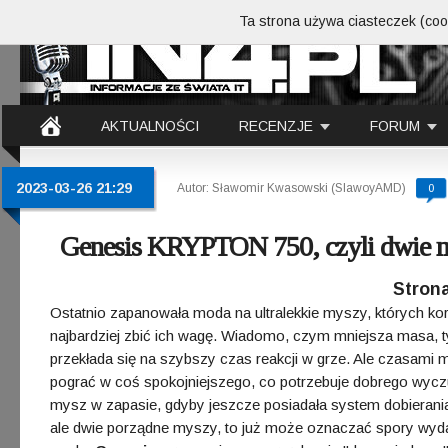
Ta strona używa ciasteczek (cook
AKTUALNOŚCI
RECENZJE
FORUM
2023-03-26 21:29
Autor: Sławomir Kwasowski (SlawoyAMD)
0
Genesis KRYPTON 750, czyli dwie my
Strona
Ostatnio zapanowała moda na ultralekkie myszy, których kor
najbardziej zbić ich wagę. Wiadomo, czym mniejsza masa, t
przekłada się na szybszy czas reakcji w grze. Ale czasami
pograć w coś spokojniejszego, co potrzebuje dobrego wyczuc
mysz w zapasie, gdyby jeszcze posiadała system dobierania
ale dwie porządne myszy, to już może oznaczać spory wydate