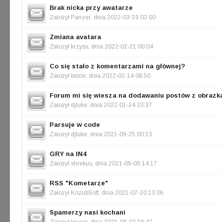
Brak nicka przy awatarze
Założył
Panzer
, dnia 2022-03-19 03:00
Zmiana avatara
Założył
krzyss
, dnia 2022-02-21 00:04
Co się stało z komentarzami na głównej?
Założył
beton
, dnia 2022-02-14 08:50
Forum mi się wiesza na dodawaniu postów z obrazk
Założył
djluke
, dnia 2022-01-24 23:37
Parsuje w code
Założył
djluke
, dnia 2021-09-25 00:13
GRY na IN4
Założył
shrekus
, dnia 2021-09-09 14:17
RSS "Kometarze"
Założył
KozubSoft
, dnia 2021-07-20 13:06
Spamerzy nasi kochani