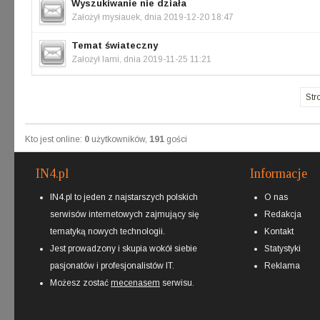
Wyszukiwanie nie działa
Założył
mysiauek
, dnia 2019-12-20 18:47
Temat świateczny
Założył
lami
, dnia 2019-11-25 11:21
Str
Kto jest online:
0
użytkowników,
191
gości
IN4.pl
Informacje
IN4.pl to jeden z najstarszych polskich
O nas
serwisów internetowych zajmujący się
Redakcja
tematyką nowych technologii.
Kontakt
Jest prowadzony i skupia wokół siebie
Statystyki
pasjonatów i profesjonalistów IT.
Reklama
Możesz zostać
mecenasem
serwisu.