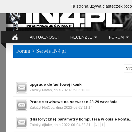
Ta strona używa ciasteczek (cook
AKTUALNOŚCI
RECENZJE
FORUM
Forum
> Serwis IN4.pl
Str
upgrade defaultowej ikonki
Założył
Natan
, dnia 2023-12-06 13:33
Prace serwisowe na serwerze 28-29 września
Założył
NetCop
, dnia 2022-09-27 11:14
(Historyczne) parametry komputera w opisie konta..
Założył
djluke
, dnia 2022-06-04 22:31
1
2