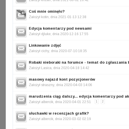
Założył
kruser
, dnia 2021-06-02 16:42
Coś mnie ominęło?
Założył
kotin
, dnia 2021-01-13 12:38
Edycja komentarzy pod newsami
Założył
djluke
, dnia 2020-12-16 17:55
Linkowanie zdjęć
Założył
cichy
, dnia 2020-07-10 18:35
Robaki nieboraki na forumce - temat do zgłaszania
Założył
Lasica
, dnia 2020-04-18 14:42
masowy najazd kont pozycjonerów
Założył
straszny
, dnia 2020-04-03 14:06
marudzenia ciąg dalszy... edycja komentarzy pod a
Założył
albercik
, dnia 2020-04-01 22:51
1
2
słuchawki w recenzjach grafik?
Założył
albercik
, dnia 2020-03-02 02:19