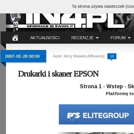
Ta strona używa ciasteczek (cook
AKTUALNOŚCI
RECENZJE
FORUM
2007-03-28 00:00
Autor: Jerzy Wasiela (Wheerex)
10
Drukarki i skaner EPSON
Strona 1 - Wstep -
Platformę t