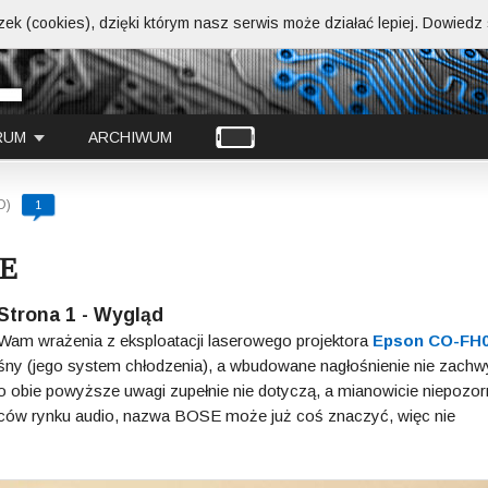
ek (cookies), dzięki którym nasz serwis może działać lepiej.
Dowiedz s
RUM
ARCHIWUM
D)
1
SE
Strona 1 - Wygląd
m Wam wrażenia z eksploatacji laserowego projektora
Epson CO-FH
głośny (jego system chłodzenia), a wbudowane nagłośnienie nie zach
 obie powyższe uwagi zupełnie nie dotyczą, a mianowicie niepozor
wców rynku audio, nazwa BOSE może już coś znaczyć, więc nie