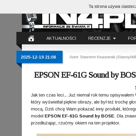
Ta strona używa ciastecz
AKTUALNOŚCI
RECENZJE
FO
2025-12-19 21:08
Autor: Sławomir Kwasowski (SlawoyAM
EPSON EF-61G Sound by BO
Jak ten czas leci... Już niemal rok temu opisywałe
który wyświetlał piękne obrazy, ale był też trochę 
mocą. Dziś chcę Wam pokazać inny produkt, którego
model
EPSON EF-61G Sound by BOSE
. Dla zna
przedłużając, rzućmy okiem na ten projektor.