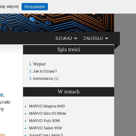
ię więcej
Rozumiem
SZUKAJ
ZALOGUJ
Spis treści
1.
Wygląd
2.
Jak to Działa?
3.
komentarze
(1)
W testach
02
,
wycało
MARVO Magma M40
ny
MARVO Niro 50 White
MARVO Pulz 80W
MARVO Saber 65W
SoundCore Liberty 5