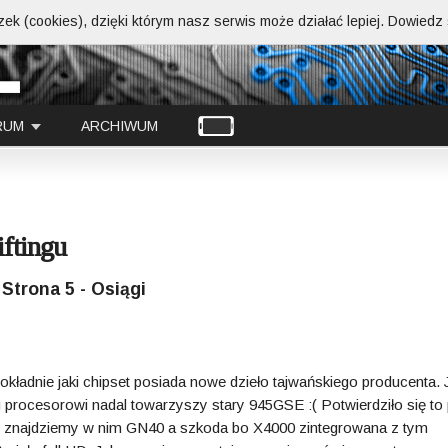
ek (cookies), dzięki którym nasz serwis może działać lepiej.
Dowiedz s
RUM
ARCHIWUM
ftingu
Strona 5 - Osiągi
adnie jaki chipset posiada nowe dzieło tajwańskiego producenta. 
procesorowi nadal towarzyszy stary 945GSE :( Potwierdziło się to
e znajdziemy w nim GN40 a szkoda bo X4000 zintegrowana z tym