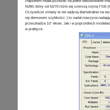
chipsetem miała pozwolić na pełne dekodowanie mate
N280, który od N270 różni się szerszą szyną FSB
Oczywiście zmiany te nie wpłyną diametralnie na wy
się demonem szybkości :) to nadal maszyna nadająca 
przeszkadza 10” ekran. Jak i w poprzednich mode
w praktyce.