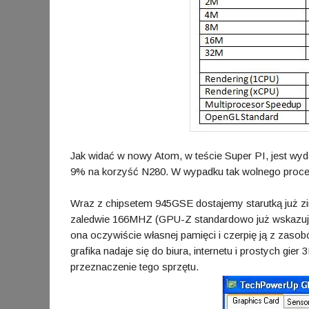
Jak widać w nowy Atom, w teście Super PI, jest wy
9% na korzyść N280. W wypadku tak wolnego proceso
Wraz z chipsetem 945GSE dostajemy starutką już zi
zaledwie 166MHZ (GPU-Z standardowo już wskazuje b
ona oczywiście własnej pamięci i czerpię ją z zas
grafika nadaje się do biura, internetu i prostych gie
przeznaczenie tego sprzętu.