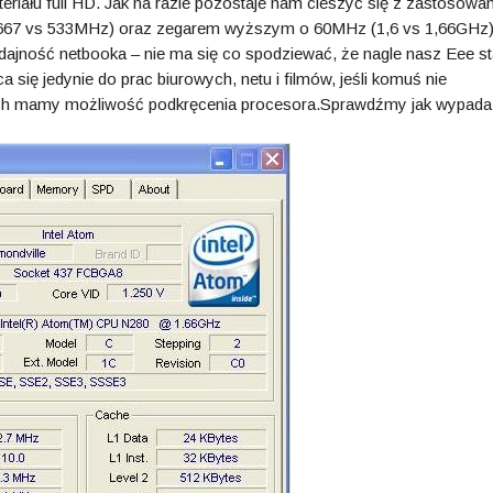
riału full HD. Jak na razie pozostaje nam cieszyć się z zastosowa
 (667 vs 533MHz) oraz zegarem wyższym o 60MHz (1,6 vs 1,66GHz)
dajność netbooka – nie ma się co spodziewać, że nagle nasz Eee st
się jedynie do prac biurowych, netu i filmów, jeśli komuś nie
lach mamy możliwość podkręcenia procesora.Sprawdźmy jak wypad