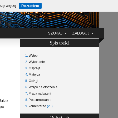
ię więcej
Rozumiem
SZUKAJ
ZALOGUJ
Spis treści
1.
Wstęp
2.
Wykonanie
3.
Osprzęt
4.
Matryca
5.
Osiągi
6.
Wpływ na otoczenie
7.
Praca na baterii
8.
Podsumowanie
Jakie
 po
9.
komentarze
(23)
W testach