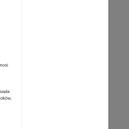
nosi
siada
ooków,