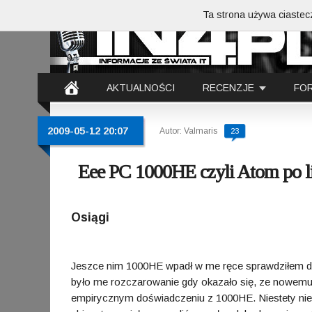
Ta strona używa ciastecz
AKTUALNOŚCI
RECENZJE
FO
2009-05-12 20:07
Autor: Valmaris
23
Eee PC 1000HE czyli Atom po li
Osiągi
Jeszce nim 1000HE wpadł w me ręce sprawdziłem dokł
było me rozczarowanie gdy okazało się, ze nowemu 
empirycznym doświadczeniu z 1000HE. Niestety ni