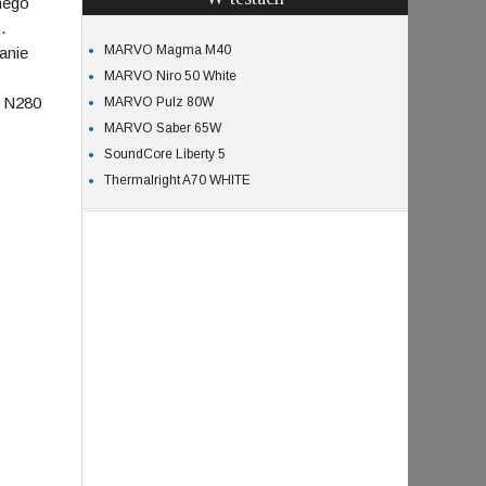
nego
.
MARVO Magma M40
anie
MARVO Niro 50 White
a N280
MARVO Pulz 80W
MARVO Saber 65W
SoundCore Liberty 5
Thermalright A70 WHITE