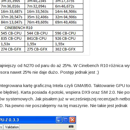
dajniejszy od N270 od paru do aż 25%. W Cinebench R10 różnica wy
ra nawet 25% nie daje dużo. Postęp jednak jest ;)
ntegrowana kartę graficzną Intela czyli GMA950. Taktowanie GPU to
łędnie). Karta posiada 4 potoki, wspiera DX9 oraz SM 2.0. Nie po
obów systemowych. Jak pisałem już w wcześniejszej recenzjach netb
r 3D. Na pewno nie poszalejemy na tej maszynie. Nie takie jest jednak