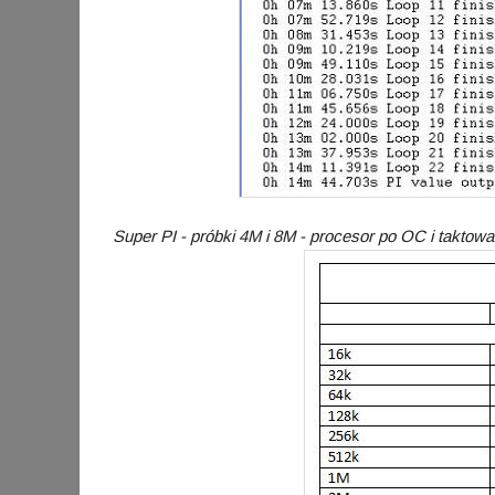
Super PI - próbki 4M i 8M - procesor po OC i takto