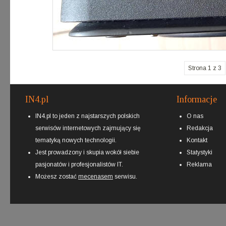
Strona 1 z 3
IN4.pl
Informacje
IN4.pl to jeden z najstarszych polskich
O nas
serwisów internetowych zajmujący się
Redakcja
tematyką nowych technologii.
Kontakt
Jest prowadzony i skupia wokół siebie
Statystyki
pasjonatów i profesjonalistów IT.
Reklama
Możesz zostać
mecenasem
serwisu.