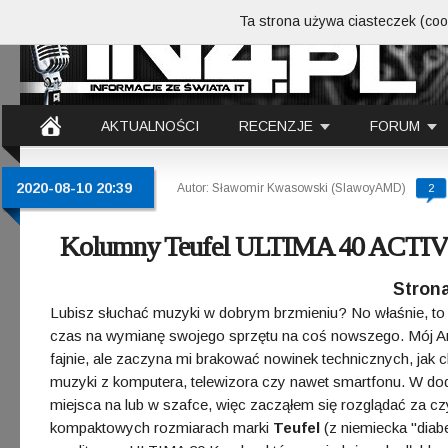
Ta strona używa ciasteczek (cook
AKTUALNOŚCI
RECENZJE
FORUM
2020-08-10 20:39
Autor: Sławomir Kwasowski (SlawoyAMD)
2
Kolumny Teufel ULTIMA 40 ACTI
Strona
Lubisz słuchać muzyki w dobrym brzmieniu? No właśnie, to 
czas na wymianę swojego sprzętu na coś nowszego. Mój Ampli
fajnie, ale zaczyna mi brakować nowinek technicznych, jak 
muzyki z komputera, telewizora czy nawet smartfonu. W do
miejsca na lub w szafce, więc zacząłem się rozglądać za 
kompaktowych rozmiarach marki
Teufel
(z niemiecka "diab