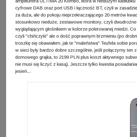
amplitunera ULTIMA 20 Kombo, która w niedużym kadłubku
cyfrowe DAB oraz port USB i łączność BT, czyli w zasadzi
za duża, ale do pokoju nieprzekraczającego 20 metrów kwad
stosunkowo nieduże, zestawowe monitory, czyli dwudrożne
wyglądającym głośnikiem w kolorze polerowanej miedzi. Co
czyli "chińczyki" ale o dość poprawnym brzmieniu (po dro
troszkę się obawiałem, jak te "maleństwa" Teufela sobie po
w sieci były bardzo dobre szczególnie, jeśli połączymy te
domowego grajka, to 2199 PLN plus koszt aktywnego subwoo
nie musi się liczyć z kasą). Jeszcze tylko kwestia posiadani
jesień...