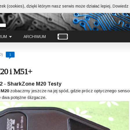
ek (cookies), dzięki którym nasz serwis może działać lepiej.
Dowiedz s
RUM
ARCHIWUM
D)
1
M20 i M51+
2 - SharkZone M20 Testy
 M20
zobaczmy jeszcze na jej spód, gdzie prócz optycznego senso
dwa potężne ślizgacze.