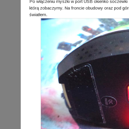
Po włączeniu myszki w port USB okienko soczewki se
którą zobaczymy. Na froncie obudowy oraz pod gó
światłem.