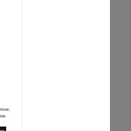
iver,
nie