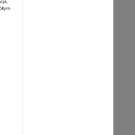
cja,
ółtym