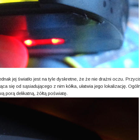
jednak jej światło jest na tyle dyskretne, że że nie drażni oczu. Przyc
ąca się od sąsiadującego z nim kółka, ułatwia jego lokalizację. Ogóln
 porą delikatną, żółtą poświatę.