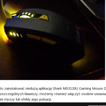
o zainstalować niedużą aplikację Shark MS3120U Gaming Mouse Dr
 poszczególnych klawiszy, możemy również włączyć osobne ustawia
ie myszy lub efekty jego pulsacji.