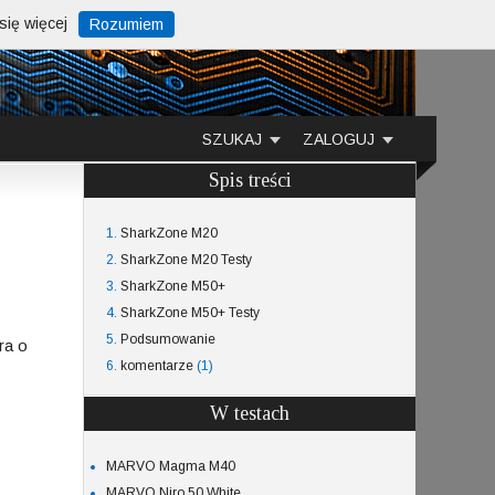
ię więcej
Rozumiem
SZUKAJ
ZALOGUJ
Spis treści
1.
SharkZone M20
2.
SharkZone M20 Testy
3.
SharkZone M50+
4.
SharkZone M50+ Testy
5.
Podsumowanie
ra o
6.
komentarze
(1)
W testach
MARVO Magma M40
MARVO Niro 50 White