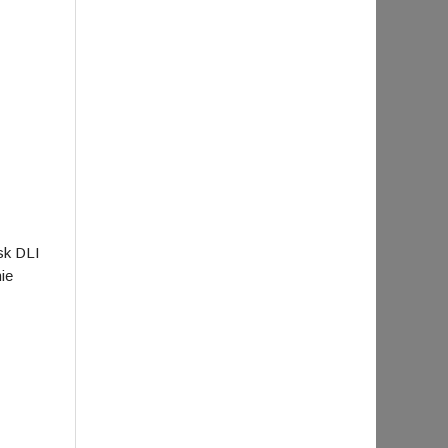
isk DLI
ie