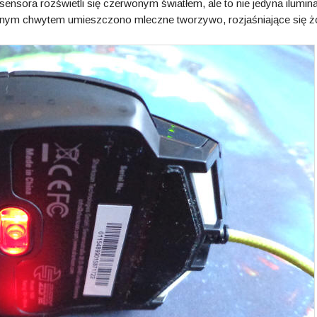
nsora rozświetli się czerwonym światłem, ale to nie jedyna ilumina
rnym chwytem umieszczono mleczne tworzywo, rozjaśniające się ż