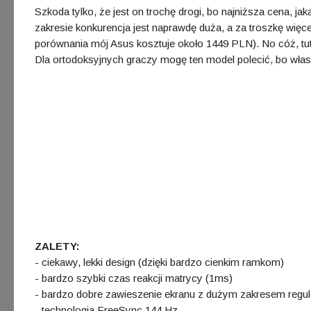
Szkoda tylko, że jest on trochę drogi, bo najniższa cena, j
zakresie konkurencja jest naprawdę duża, a za troszkę wię
porównania mój Asus kosztuje około 1449 PLN). No cóż, tut
Dla ortodoksyjnych graczy mogę ten model polecić, bo włas
ZALETY:
- ciekawy, lekki design (dzięki bardzo cienkim ramkom)
- bardzo szybki czas reakcji matrycy (1ms)
- bardzo dobre zawieszenie ekranu z dużym zakresem regul
- technologia FreeSync 144 Hz