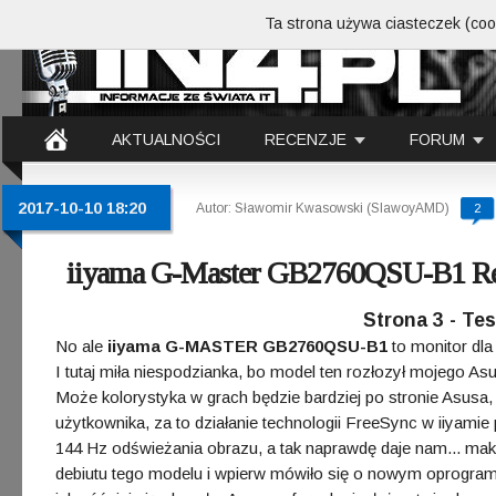
Ta strona używa ciasteczek (cook
AKTUALNOŚCI
RECENZJE
FORUM
2017-10-10 18:20
Autor: Sławomir Kwasowski (SlawoyAMD)
2
iiyama G-Master GB2760QSU-B1 Re
Strona 3 - Te
No ale
iiyama G-MASTER GB2760QSU-B1
to monitor dla
I tutaj miła niespodzianka, bo model ten rozłozył mojego A
Może kolorystyka w grach będzie bardziej po stronie Asusa,
użytkownika, za to działanie technologii FreeSync w iiyami
144 Hz odświeżania obrazu, a tak naprawdę daje nam... mak
debiutu tego modelu i wpierw mówiło się o nowym oprogram