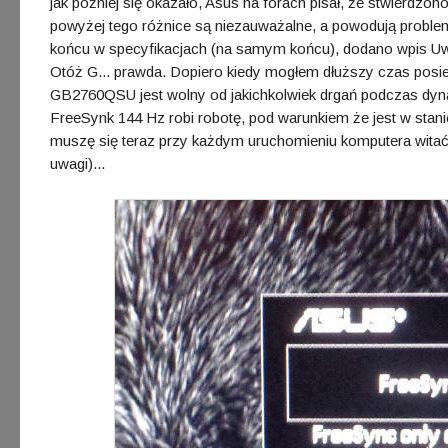
jak później się okazało, Asus na forach pisał, że stwierdzon
powyżej tego różnice są niezauważalne, a powodują proble
końcu w specyfikacjach (na samym końcu), dodano wpis Uw
Otóż G... prawda. Dopiero kiedy mogłem dłuższy czas posi
GB2760QSU jest wolny od jakichkolwiek drgań podczas dyna
FreeSynk 144 Hz robi robotę, pod warunkiem że jest w stan
muszę się teraz przy każdym uruchomieniu komputera witać 
uwagi)...