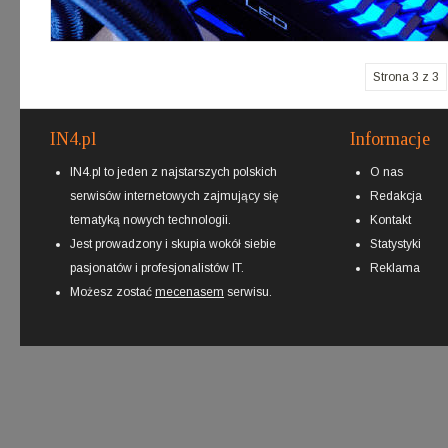
Strona 3 z 3
IN4.pl
Informacje
IN4.pl to jeden z najstarszych polskich
O nas
serwisów internetowych zajmujący się
Redakcja
tematyką nowych technologii.
Kontakt
Jest prowadzony i skupia wokół siebie
Statystyki
pasjonatów i profesjonalistów IT.
Reklama
Możesz zostać
mecenasem
serwisu.