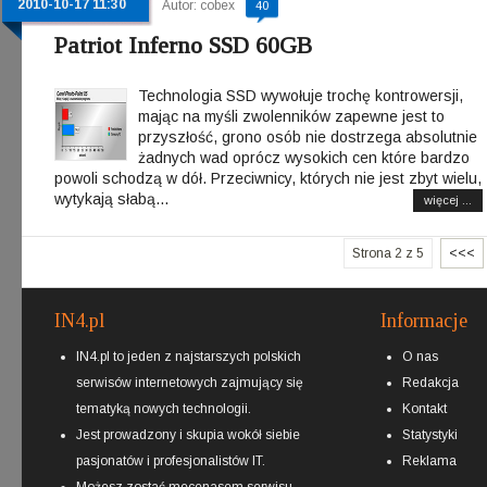
2010-10-17 11:30
Autor: cobex
40
Patriot Inferno SSD 60GB
Technologia SSD wywołuje trochę kontrowersji,
mając na myśli zwolenników zapewne jest to
przyszłość, grono osób nie dostrzega absolutnie
żadnych wad oprócz wysokich cen które bardzo
powoli schodzą w dół. Przeciwnicy, których nie jest zbyt wielu,
wytykają słabą...
więcej ...
Strona 2 z 5
<<<
IN4.pl
Informacje
IN4.pl to jeden z najstarszych polskich
O nas
serwisów internetowych zajmujący się
Redakcja
tematyką nowych technologii.
Kontakt
Jest prowadzony i skupia wokół siebie
Statystyki
pasjonatów i profesjonalistów IT.
Reklama
Możesz zostać
mecenasem
serwisu.