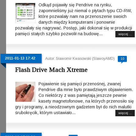
Odkąd pojawiły się Pendrive na rynku,
zapomnieliśmy już niemal o płytach typu CD-RW,
które pozwalały nam na przenoszenie swoich
danych między komputerami i ponownie
pozwalały się nagrywać. Postęp, jaki dokonał się w produkcji
pamięci stałych szybko pozwolił na budowę...
więcej ...
2011-01-13 17:42
Autor: Sławomir Kwasowski (SlawoyAMD)
10
Flash Drive Mach Xtreme
Pojawienie się pamięci przenośnej, zwanej
Pendrive dla mnie było prawdziwym objawieniem.
Co niektórzy z was pamiętają jeszcze pewnie
kasety magnetofonowe, na których przenosiło się
gry i programy, a nieodzownym gadżetem był do nich malutki
śrubokręcik, którym ustawiało...
więcej ...