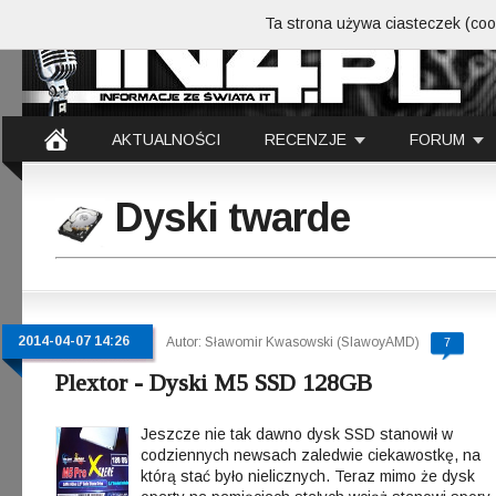
Ta strona używa ciasteczek (cook
AKTUALNOŚCI
RECENZJE
FORUM
Dyski twarde
2014-04-07 14:26
Autor: Sławomir Kwasowski (SlawoyAMD)
7
Plextor - Dyski M5 SSD 128GB
Jeszcze nie tak dawno dysk SSD stanowił w
codziennych newsach zaledwie ciekawostkę, na
którą stać było nielicznych. Teraz mimo że dysk