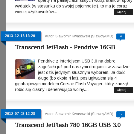
oparty na pamięciach stałych wciąż stanowi spory
wydatek (w stosunku do swojej pojemności), to ma je coraz
więcej użytkowników...
więcej ...
2013-12-16 18:20
Autor: Sławomir Kwasowski (SlawoyAMD)
4
Transcend JetFlash - Pendrive 16GB
Pendrive z Interfejsem USB 3.0 na dobre
zagościło już pod naszymi drogami i w zasadzie
jest dziś jedynym słusznym wyborem. Ja dość
długo (bo około 4 lat), posługiwałem się 4
gigabajtowym modelem Corsair Flash Voyager, który zaczął
robić się ciasny i denerwująco wolny....
więcej ...
2012-07-03 12:28
Autor: Sławomir Kwasowski (SlawoyAMD)
17
Transcend JetFlash 780 16GB USB 3.0