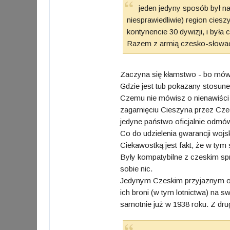
jeden jedyny sposób był na
niesprawiedliwie) region cies
kontynencie 30 dywizji, i była 
Razem z armią czesko-słowacką
Zaczyna się kłamstwo - bo mów
Gdzie jest tub pokazany stosune
Czemu nie mówisz o nienawiści 
zagarnięciu Cieszyna przez Cz
jedyne państwo oficjalnie odmów
Co do udzielenia gwarancji woj
Ciekawostką jest fakt, że w ty
Były kompatybilne z czeskim spr
sobie nic.
Jedynym Czeskim przyjaznym odr
ich broni (w tym lotnictwa) na 
samotnie już w 1938 roku. Z dru