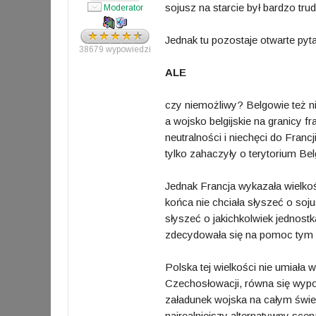
sojusz na starcie był bardzo trud
Moderator
Jednak tu pozostaje otwarte pyta
38679 wypowiedzi
ALE
czy niemożliwy? Belgowie też ni
a wojsko belgijskie na granicy f
neutralności i niechęci do Francj
tylko zahaczyły o terytorium Belgi
Jednak Francja wykazała wielkoś
końca nie chciała słyszeć o soju
słyszeć o jakichkolwiek jednost
zdecydowała się na pomoc tym 
Polska tej wielkości nie umiała
Czechosłowacji, równa się wypo
załadunek wojska na całym świeci
najrealniejszy alternatywny scen