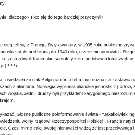
ny.
nie: dlaczego? I kto się do tego bardziej przyczynił?
e cierpieli się z Francją. Były awantury, w 1935 roku publiczne zr
rancuskiej stało pod bronią do 1940 roku, i rzecz niesamowita - Belg
i że zestrzeliwali francuskie samoloty które po bitwach lotniczych w 
i (!!!!!!).
ć i wiedziała że i tak Belgii pomóc trzeba, nie można ich zostawić 
szach z aliantami. Norwegia wyprosiła alianckie jednostki z portów,
kach wojska. Jedni i drudzy byli przykładem karygodnego niezrozumie
krajom.
 wykazać. Głośne publiczne poinformowanie świata - "Jakakolwiek ing
wiedzeniu wojny rządowi Rzeczypospolitej Polskiej". Francja nat
e, Czesi mimo całej swojej nienawiści widzą że jest przeciwwaga i n
ariusz