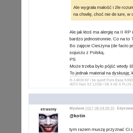
Ale wygrała małość i źle rozu
na chwilę, choć nie de iure, w
Ale jak ktoś ma alergię na II RP
bardzo jednostronnie. Co na to T
Bo zajęcie Cieszyna (de facto 
sojuszu z Polską.
PS
Może trzeba było pójść wtedy ś
To jednak materiał na dyskusję, 
i5-14600 KF / be quiet! Pure Base 5
4070 Twin X2 12GB / SB X AE-5 PLUS / 
Wysłane
2017-08-04 09:30
,
Edytowa
straszny
@kotin
tym razem muszę przyznać Ci rac