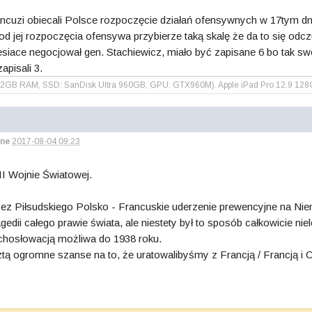
uzi obiecali Polsce rozpoczęcie działań ofensywnych w 17tym dni
 od jej rozpoczęcia ofensywa przybierze taką skalę że da to się odc
iesiace negocjował gen. Stachiewicz, miało być zapisane 6 bo tak sw
zapisali 3.
GB RAM, SSD: SanDisk Ultra 960GB, GPU: GTX960M). Apple iPad Pro 12.9 128G
ne
2017-08-04 09:23
II Wojnie Światowej.
ez Piłsudskiego Polsko - Francuskie uderzenie prewencyjne na Ni
gedii całego prawie świata, ale niestety był to sposób całkowicie niel
hosłowacją możliwa do 1938 roku.
ą ogromne szanse na to, że uratowalibyśmy z Francją / Francją i C