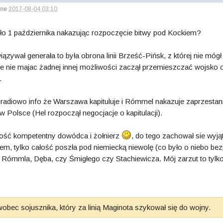
ne
2017-08-04 03:10
koło 1 października nakazując rozpoczęcie bitwy pod Kockiem?
wiązywał generała to była obrona linii Brześć-Pińsk, z której nie m
nie nie majac żadnej innej możliwości zaczął przemieszczać wojsko o
".
 radiowo info że Warszawa kapituluje i Rómmel nakazuje zaprzesta
 w Polsce (Hel rozpoczął negocjacje o kapitulacji).
k dość kompetentny dowódca i żołnierz
, do tego zachował sie wyją
iem, tylko całość poszła pod niemiecką niewolę (co było o niebo bez
 Rómmla, Dęba, czy Śmigłego czy Stachiewicza. Mój zarzut to tylko 
obec sojusznika, który za linią Maginota szykował się do wojny.