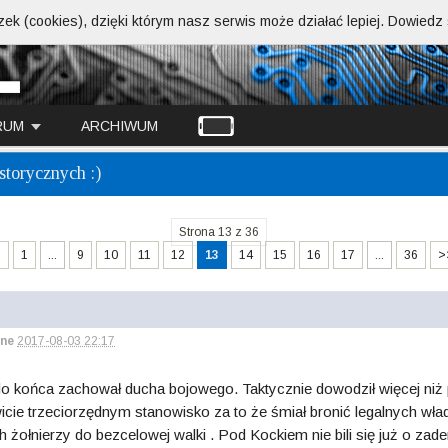
ek (cookies), dzięki którym nasz serwis może działać lepiej.
Dowiedz s
RUM
ARCHIWUM
torycznych :)
Strona 13 z 36
<
1
...
9
10
11
12
13
14
15
16
17
...
36
>
ne
2017-08-03 22:17
 i do końca zachował ducha bojowego. Taktycznie dowodził więcej 
owicie trzeciorzędnym stanowisko za to że śmiał bronić legalnych w
ołnierzy do bezcelowej walki . Pod Kockiem nie bili się już o zaden