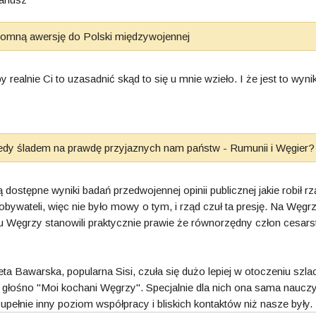
ogromną awersję do Polski międzywojennej
y realnie Ci to uzasadnić skąd to się u mnie wzieło. I że jest to w
edy śladem na prawdę przyjaznych nam państw - Rumunii i Węgier?
dostępne wyniki badań przedwojennej opinii publicznej jakie robił r
ywateli, więc nie było mowy o tym, i rząd czuł ta presję. Na Węgr
Węgrzy stanowili praktycznie prawie że równorzędny człon cesarst
a Bawarska, popularna Sisi, czuła się dużo lepiej w otoczeniu szlach
 głośno "Moi kochani Węgrzy". Specjalnie dla nich ona sama nauczy
upełnie inny poziom współpracy i bliskich kontaktów niż nasze były.