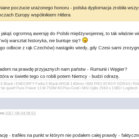
miane poczucie urażonego honoru - polska dyplomacja zrobiła wszys
 oczach Europy wspólnikiem Hitlera
 i jakąś ogromną awersję do Polski międzywojennej, to tak właśnie wi
wój warsztat historyka, nie buntuje się?
jego odbicie z rąk Czechów) nastąpiło wtedy, gdy Czesi sami zrezy
ladem na prawdę przyjaznych nam państw - Rumunii i Węgier?
która w świetle tego co robili potem Niemcy - budzi odrazę.
00DX Black / ENDORFY Fortis 5 Black ARGB 140mm / MSI PRO B760-P DDR4 II / 
be quiet! Pure Power 13 M 750W 80 Plus Gold / MSI Optix 2560 x 1080 / Logitech
ne
2017-08-04 09:53
ję - trafiłes na punkt w którym nie podałem całej prawdy - faktyczn