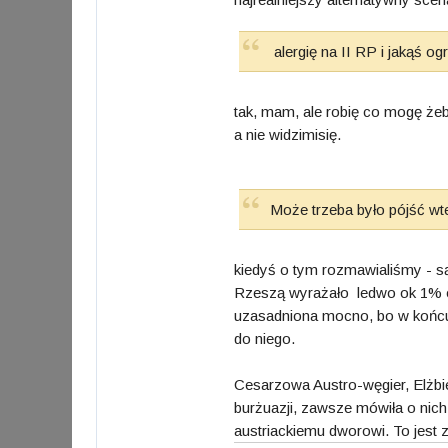
alergię na II RP i jakąś 
tak, mam, ale robię co mogę żeb
a nie widzimisię.
Może trzeba było pójść wt
kiedyś o tym rozmawialiśmy - są 
Rzeszą wyrażało ledwo ok 1% ob
uzasadniona mocno, bo w końcu 
do niego.
Cesarzowa Austro-węgier, Elżbiet
burżuazji, zawsze mówiła o nich
austriackiemu dworowi. To jest z