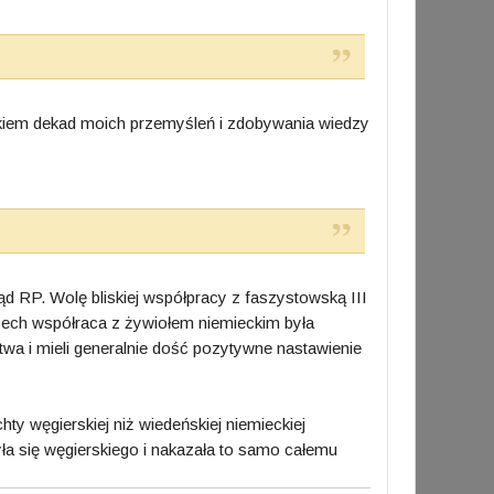
ynikiem dekad moich przemyśleń i zdobywania wiedzy
ząd RP. Wolę bliskiej współpracy z faszystowską III
zech współraca z żywiołem niemieckim była
wa i mieli generalnie dość pozytywne nastawienie
ty węgierskiej niż wiedeńskiej niemieckiej
ła się węgierskiego i nakazała to samo całemu