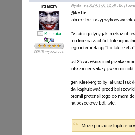
Wysłane
2017-08-03 22:58
,
Edytowa
straszny
@kotin
jaki rozkaz i czyj wykonywał o
Ostatni i jedyny jaki rozkaz obo
Moderator
mu linie na zachód. Intencjonal
jego interpretacją "bo tak trzeba
38679 wypowiedzi
od 28 września miał przekazane
info że nie walczy poza nim nikt
gen Kleeberg to był akurat i ta
dał kapitulować przed bolszewik
promil pretensji tego co mam do
na bezcelowy bój, tyle.
Może poczucie lojalności w