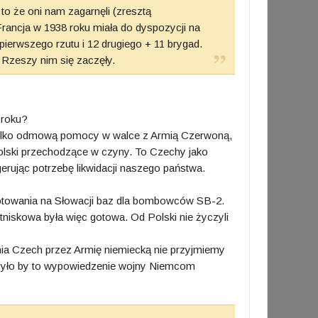
to że oni nam zagarnęli (zresztą
Francja w 1938 roku miała do dyspozycji na
i pierwszego rzutu i 12 drugiego + 11 brygad.
I Rzeszy nim się zaczęły.
 roku?
e tylko odmową pomocy w walce z Armią Czerwoną,
lski przechodzące w czyny. To Czechy jako
erując potrzebę likwidacji naszego państwa.
ygotowania na Słowacji baz dla bombowców SB-2.
tniskowa była więc gotowa. Od Polski nie życzyli
ia Czech przez Armię niemiecką nie przyjmiemy
e. Było by to wypowiedzenie wojny Niemcom