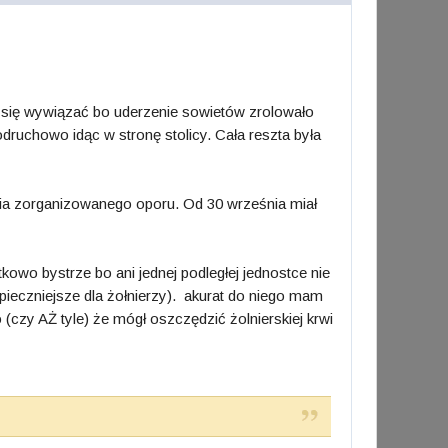
ógł się wywiązać bo uderzenie sowietów zrolowało
druchowo idąc w stronę stolicy. Cała reszta była
nia zorganizowanego oporu. Od 30 września miał
tkowo bystrze bo ani jednej podległej jednostce nie
pieczniejsze dla żołnierzy). akurat do niego mam
(czy AŻ tyle) że mógł oszczędzić żolnierskiej krwi