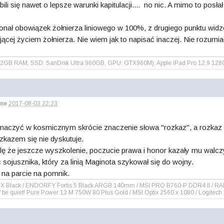
 bili się nawet o lepsze warunki kapitulacji.... no nic. A mimo to posłał 
onał obowiązek żołnierza liniowego w 100%, z drugiego punktu widz
fującej życiem żołnierza. Nie wiem jak to napisać inaczej. Nie rozumi
GB RAM, SSD: SanDisk Ultra 960GB, GPU: GTX960M). Apple iPad Pro 12.9 128G
ne
2017-08-03 22:23
umaczyć w kosmicznym skrócie znaczenie słowa "rozkaz", a rozkaz m
ozkazem się nie dyskutuje.
ę że jeszcze wyszkolenie, poczucie prawa i honor kazały mu walcz
sojusznika, który za linią Maginota szykował się do wojny.
e na parcie na pomnik.
00DX Black / ENDORFY Fortis 5 Black ARGB 140mm / MSI PRO B760-P DDR4 II / 
be quiet! Pure Power 13 M 750W 80 Plus Gold / MSI Optix 2560 x 1080 / Logitech