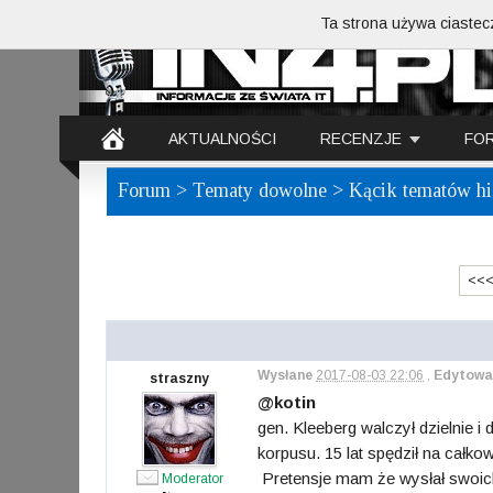
Ta strona używa ciastecz
AKTUALNOŚCI
RECENZJE
FO
Forum
>
Tematy dowolne
> Kącik tematów his
<<
Wysłane
2017-08-03 22:06
,
Edytowa
straszny
@kotin
gen. Kleeberg walczył dzielnie
korpusu. 15 lat spędził na całk
Pretensje mam że wysłał swoich ż
Moderator