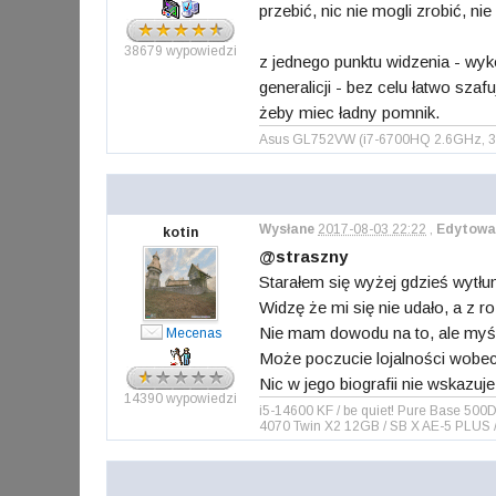
przebić, nic nie mogli zrobić, nie
38679 wypowiedzi
z jednego punktu widzenia - wyk
generalicji - bez celu łatwo sza
żeby miec ładny pomnik.
Asus GL752VW (i7-6700HQ 2.6GHz, 32
Wysłane
2017-08-03 22:22
,
Edytowa
kotin
@straszny
Starałem się wyżej gdzieś wytł
Widzę że mi się nie udało, a z r
Nie mam dowodu na to, ale myśl
Mecenas
Może poczucie lojalności wobec 
Nic w jego biografii nie wskazuj
14390 wypowiedzi
i5-14600 KF / be quiet! Pure Base 5
4070 Twin X2 12GB / SB X AE-5 PLUS / 