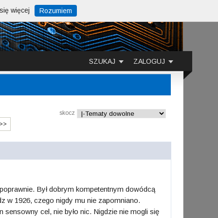
ię więcej
Rozumiem
SZUKAJ
ZALOGUJ
skocz
>>
niż poprawnie. Był dobrym kompetentnym dowódcą
ładz w 1926, czego nigdy mu nie zapomniano.
 sensowny cel, nie było nic. Nigdzie nie mogli się