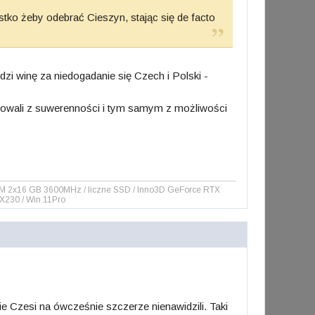
tko żeby odebrać Cieszyn, stając się de facto
dzi winę za niedogadanie się Czech i Polski -
gnowali z suwerenności i tym samym z możliwości
RAM 2x16 GB 3600MHz / liczne SSD / Inno3D GeForce RTX
 X230 / Win 11Pro
ie Czesi na ówcześnie szczerze nienawidzili. Taki