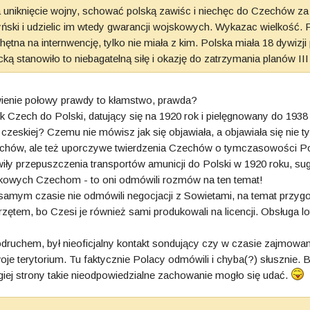
 uniknięcie wojny, schować polską zawiśc i niechęc do Czechów za 
zyński i udzielic im wtedy gwarancji wojskowych. Wykazac wielkość. 
chętna na internwencję, tylko nie miała z kim. Polska miała 18 dywizj
 stanowiło to niebagatelną siłę i okazję do zatrzymania planów II
ienie połowy prawdy to kłamstwo, prawda?
k Czech do Polski, datujący się na 1920 rok i pielęgnowany do 1938
czeskiej? Czemu nie mówisz jak się objawiała, a objawiała się ni
echów, ale też uporczywe twierdzenia Czechów o tymczasowości Po
iły przepuszczenia transportów amunicji do Polski w 1920 roku, sug
skowych Czechom - to oni odmówili rozmów na ten temat!
m samym czasie nie odmówili negocjacji z Sowietami, na temat prz
zętem, bo Czesi je również sami produkowali na licencji. Obsługa lo
uchem, był nieoficjalny kontakt sondujący czy w czasie zajmowan
swoje terytorium. Tu faktycznie Polacy odmówili i chyba(?) słuszni
giej strony takie nieodpowiedzialne zachowanie mogło się udać.