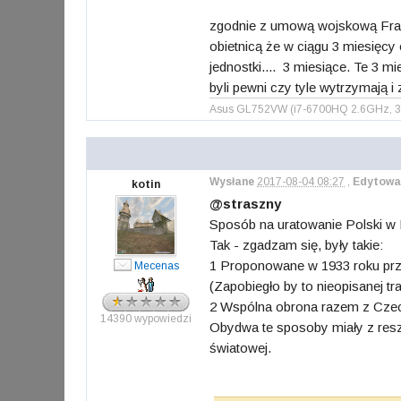
zgodnie z umową wojskową Franc
obietnicą że w ciągu 3 miesięcy
jednostki.... 3 miesiące. Te 3 m
byli pewni czy tyle wytrzymają i 
Asus GL752VW (i7-6700HQ 2.6GHz, 32
Wysłane
2017-08-04 08:27
,
Edytowa
kotin
@straszny
Sposób na uratowanie Polski w 
Tak - zgadzam się, były takie:
1 Proponowane w 1933 roku prz
Mecenas
(Zapobiegło by to nieopisanej tra
2 Wspólna obrona razem z Czec
14390 wypowiedzi
Obydwa te sposoby miały z reszt
światowej.