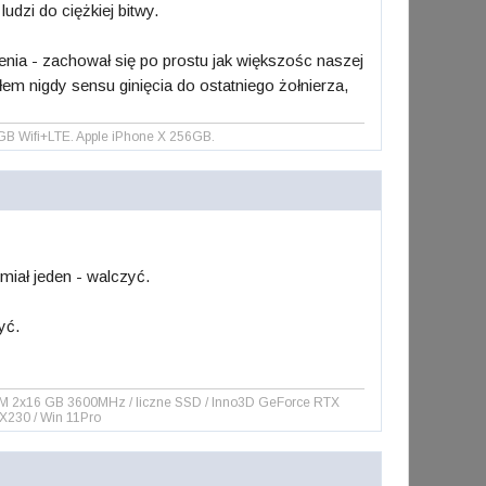
ludzi do ciężkiej bitwy.
enia - zachował się po prostu jak większośc naszej
ałem nigdy sensu ginięcia do ostatniego żołnierza,
B Wifi+LTE. Apple iPhone X 256GB.
iał jeden - walczyć.
yć.
RAM 2x16 GB 3600MHz / liczne SSD / Inno3D GeForce RTX
 X230 / Win 11Pro