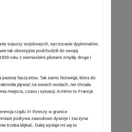
ywanie sojuszy wojskowych, wyrzucanie dyplomatów,
owie tak obsesyjnie podchodzili do swojej
1939 roku z niemieckimi pilotami zmyliły droge i
na pastwę faszystów. Tak samo Norwegii, która do
 zabroniła pływać na swoich wodach, nie chciała
nia miejsca, czasu i sytuacji. A mimo to Francja
erencja rządu III Rzeszy w granice
ychmiast podrywa zawodowe dywizje i zaczyna
ie trzeba klękać. Dalej wydaje mi się to