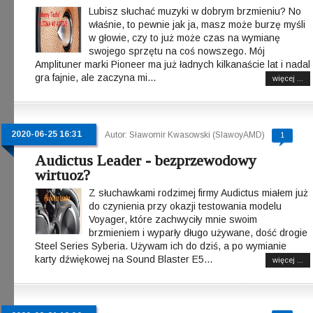
Lubisz słuchać muzyki w dobrym brzmieniu? No
właśnie, to pewnie jak ja, masz może burzę myśli
w głowie, czy to już może czas na wymianę
swojego sprzętu na coś nowszego. Mój
Amplituner marki Pioneer ma już ładnych kilkanaście lat i nadal
gra fajnie, ale zaczyna mi...
więcej ...
2020-06-25 16:31
Autor: Sławomir Kwasowski (SlawoyAMD)
1
Audictus Leader - bezprzewodowy
wirtuoz?
Z słuchawkami rodzimej firmy Audictus miałem już
do czynienia przy okazji testowania modelu
Voyager, które zachwyciły mnie swoim
brzmieniem i wyparły długo używane, dość drogie
Steel Series Syberia. Używam ich do dziś, a po wymianie
karty dźwiękowej na Sound Blaster E5...
więcej ...