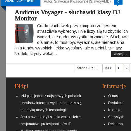
2020-02-21 18:30
Autor: Sławomir Kwasowski (SlawoyAMD)
0
Audictus Voyager - słuchawki klasy DJ
Monitor
Co do słuchawek przy komputerze, jestem
straszliwie wybredny. I nie liczy się tu zbytnio ich
wygląd, ale nader wszystko brzmienie. Słuchawki
dla mnie, to musi być wyraźna, ale nienachalna
linia tonów wysokich, lekko wycofany, ale w pełni brzmiący
środek, czysty wokal...
więcej ...
Strona 3 z 11
<<<
1
2
IN4.pl
Informacje
IN4.pl to jeden z najstarszych polskich
O nas
serwisów internetowych zajmujący się
Redakcja
tematyką nowych technologii.
Kontakt
Jest prowadzony i skupia wokół siebie
Statystyki
pasjonatów i profesjonalistów IT.
Reklama
Możesz zostać
mecenasem
serwisu.