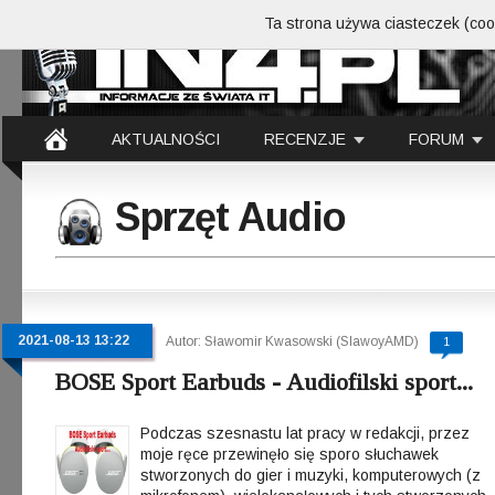
Ta strona używa ciasteczek (cook
AKTUALNOŚCI
RECENZJE
FORUM
Sprzęt Audio
2021-08-13 13:22
Autor: Sławomir Kwasowski (SlawoyAMD)
1
BOSE Sport Earbuds - Audiofilski sport...
Podczas szesnastu lat pracy w redakcji, przez
moje ręce przewinęło się sporo słuchawek
stworzonych do gier i muzyki, komputerowych (z