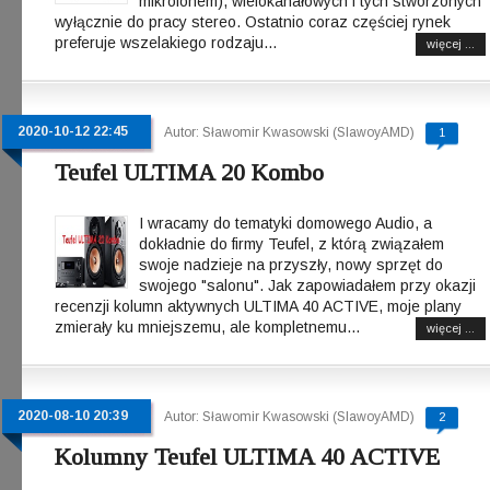
mikrofonem), wielokanałowych i tych stworzonych
wyłącznie do pracy stereo. Ostatnio coraz częściej rynek
preferuje wszelakiego rodzaju...
więcej ...
2020-10-12 22:45
Autor: Sławomir Kwasowski (SlawoyAMD)
1
Teufel ULTIMA 20 Kombo
I wracamy do tematyki domowego Audio, a
dokładnie do firmy Teufel, z którą związałem
swoje nadzieje na przyszły, nowy sprzęt do
swojego "salonu". Jak zapowiadałem przy okazji
recenzji kolumn aktywnych ULTIMA 40 ACTIVE, moje plany
zmierały ku mniejszemu, ale kompletnemu...
więcej ...
2020-08-10 20:39
Autor: Sławomir Kwasowski (SlawoyAMD)
2
Kolumny Teufel ULTIMA 40 ACTIVE