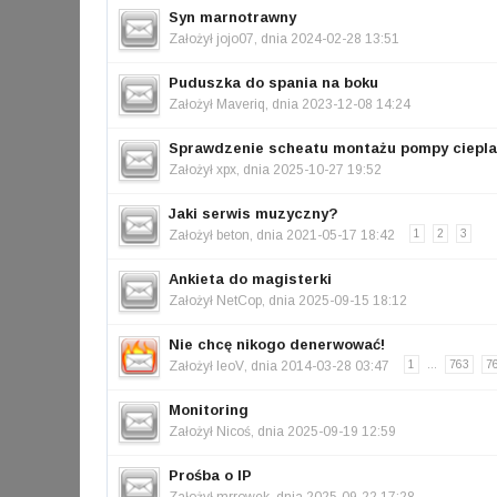
Syn marnotrawny
Założył
jojo07
, dnia 2024-02-28 13:51
Puduszka do spania na boku
Założył
Maveriq
, dnia 2023-12-08 14:24
Sprawdzenie scheatu montażu pompy ciepla
Założył
xpx
, dnia 2025-10-27 19:52
Jaki serwis muzyczny?
Założył
beton
, dnia 2021-05-17 18:42
1
2
3
Ankieta do magisterki
Założył
NetCop
, dnia 2025-09-15 18:12
Nie chcę nikogo denerwować!
Założył
leoV
, dnia 2014-03-28 03:47
1
...
763
7
Monitoring
Założył
Nicoś
, dnia 2025-09-19 12:59
Prośba o IP