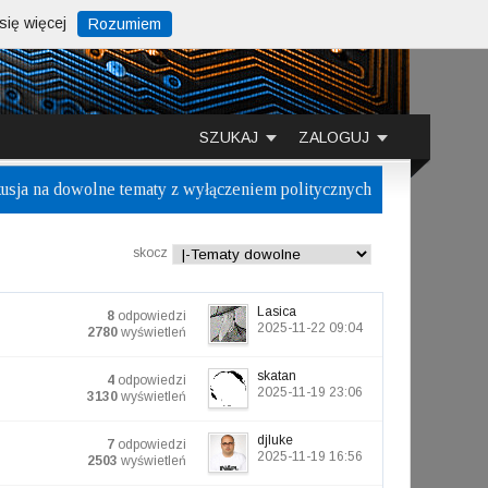
ię więcej
Rozumiem
SZUKAJ
ZALOGUJ
usja na dowolne tematy z wyłączeniem politycznych
skocz
Lasica
8
odpowiedzi
2025-11-22 09:04
2780
wyświetleń
skatan
4
odpowiedzi
2025-11-19 23:06
3130
wyświetleń
djluke
7
odpowiedzi
2025-11-19 16:56
2503
wyświetleń