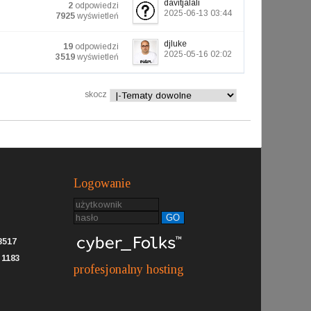
davitjalali
2
odpowiedzi
2025-06-13 03:44
7925
wyświetleń
djluke
19
odpowiedzi
2025-05-16 02:02
3519
wyświetleń
skocz
Logowanie
GO
8517
:
1183
profesjonalny hosting