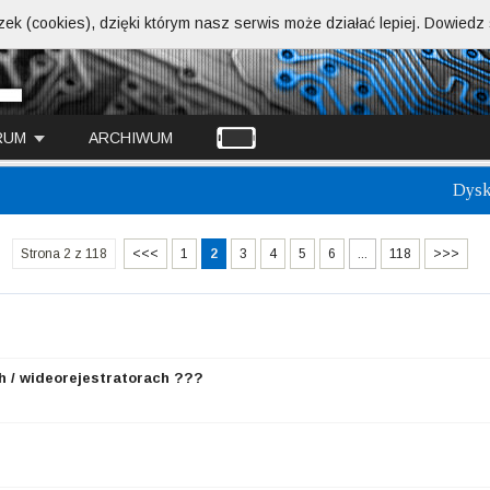
ek (cookies), dzięki którym nasz serwis może działać lepiej.
Dowiedz s
RUM
ARCHIWUM
Dysk
Strona 2 z 118
<<<
1
2
3
4
5
6
...
118
>>>
 / wideorejestratorach ???