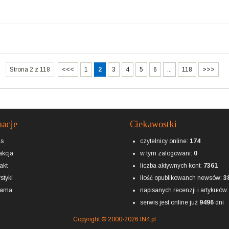
Strona 2 z 118
<<<
1
2
3
4
5
6
...
118
>>>
macje
Ciekawostki
as
czytelnicy online:
174
kcja
w tym zalogowani:
0
akt
liczba aktywnych kont:
7361
styki
ilość opublikowanch newsów:
3
lama
napisanych recenzji i artykułów
serwis jest online już
9496
dni
Copyright © 2000-2026 IN4.pl