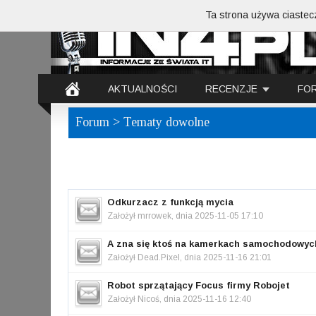
Ta strona używa ciastecz
AKTUALNOŚCI
RECENZJE
FO
Forum
> Tematy dowolne
Odkurzacz z funkcją mycia
Założył
mrrowek
, dnia 2025-11-05 17:10
A zna się ktoś na kamerkach samochodowych
Założył
Dead.Pixel
, dnia 2025-11-16 21:01
Robot sprzątający Focus firmy Robojet
Założył
Nicoś
, dnia 2025-11-16 12:40