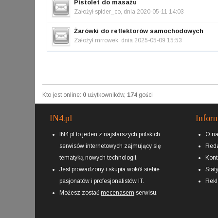
Pistolet do masażu
Założył
spider_co
, dnia 2020-05-11 14:03
Żarówki do reflektorów samochodowych
Założył
mrrowek
, dnia 2025-05-09 15:53
Kto jest online:
0
użytkowników,
174
gości
IN4.pl
Infor
IN4.pl to jeden z najstarszych polskich
O n
serwisów internetowych zajmujący się
Reda
tematyką nowych technologii.
Kont
Jest prowadzony i skupia wokół siebie
Staty
pasjonatów i profesjonalistów IT.
Rek
Możesz zostać
mecenasem
serwisu.