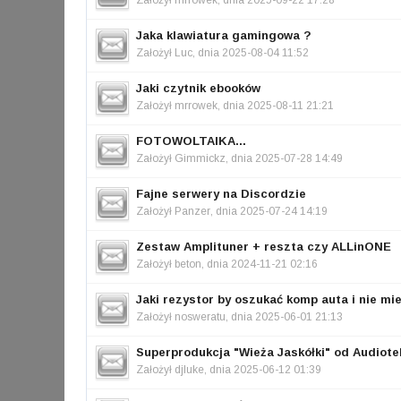
Założył
mrrowek
, dnia 2025-09-22 17:28
Jaka klawiatura gamingowa ?
Założył
Luc
, dnia 2025-08-04 11:52
Jaki czytnik ebooków
Założył
mrrowek
, dnia 2025-08-11 21:21
FOTOWOLTAIKA...
Założył
Gimmickz
, dnia 2025-07-28 14:49
Fajne serwery na Discordzie
Założył
Panzer
, dnia 2025-07-24 14:19
Zestaw Amplituner + reszta czy ALLinONE
Założył
beton
, dnia 2024-11-21 02:16
Jaki rezystor by oszukać komp auta i nie mi
Założył
nosweratu
, dnia 2025-06-01 21:13
Superprodukcja "Wieża Jaskółki" od Audiotek
Założył
djluke
, dnia 2025-06-12 01:39