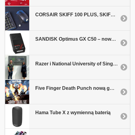
CORSAIR SKIFF 100 PLUS, SKIFF 100 i HARPOON v2 WIRELESS
SANDISK Optimus GX C50 – nowa karta dla konsoli XBOX
Razer i National University of Singapore łączą siły dla AI w grach
Five Finger Death Punch nową gwiazdą Metal Fest 2026
Hama Tube X z wymienną baterią