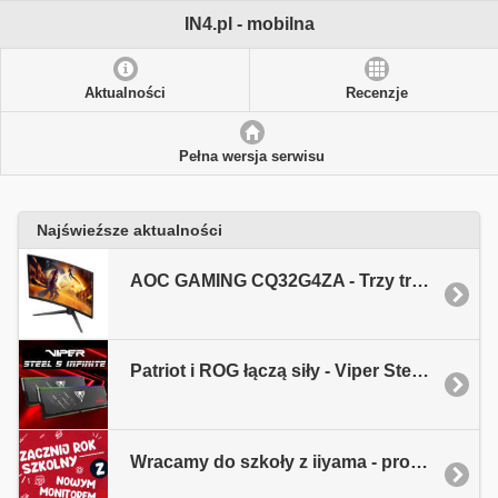
IN4.pl - mobilna
Aktualności
Recenzje
Pełna wersja serwisu
Najświeźsze aktualności
AOC GAMING CQ32G4ZA - Trzy tryby odświeżania w jednym monitorze
Patriot i ROG łączą siły - Viper Steel 5 Infinite RGB DDR5 ROG
Wracamy do szkoły z iiyama - promocja Back to School